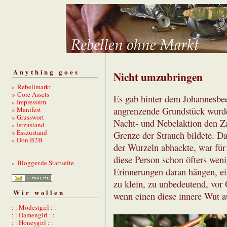
Anything goes
Nicht umzubringen
» Rebellmarkt
» Core Assets
Es gab hinter dem Johannesbee
» Impressum
» Manifest
angrenzende Grundstück wurde g
» Grusswort
Nacht- und Nebelaktion den Za
» Istzustand
» Esszustand
Grenze der Strauch bildete. Da
» Don B2B
der Wurzeln abhackte, war für 
diese Person schon öfters weni
» Blogger.de Startseite
Erinnerungen daran hängen, ei
zu klein, zu unbedeutend, vor 
Wir wollen
wenn einen diese innere Wut a
: : Modestgirl : :
: : Damengirl : :
: : Honeygirl : :