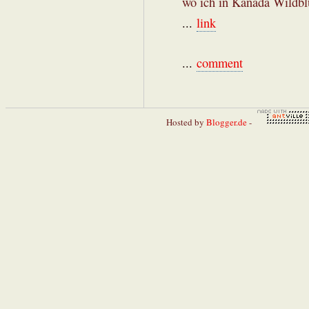
wo ich in Kanada Wildblu
...
link
...
comment
Hosted by
Blogger.de
-