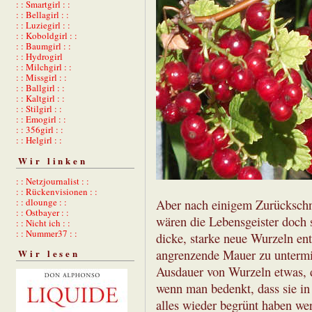
: : Smartgirl : :
: : Bellagirl : :
: : Luziegirl : :
: : Koboldgirl : :
: : Baumgirl : :
: : Hydrogirl
: : Milchgirl : :
: : Missgirl : :
: : Ballgirl : :
: : Kaltgirl : :
: : Stilgirl : :
: : Emogirl : :
: : 356girl : :
: : Helgirl : :
Wir linken
: : Netzjournalist : :
: : Rückenvisionen : :
: : dlounge : :
Aber nach einigem Zurückschne
: : Ostbayer : :
wären die Lebensgeister doch s
: : Nicht ich : :
: : Nummer37 : :
dicke, starke neue Wurzeln ent
angrenzende Mauer zu untermin
Wir lesen
Ausdauer von Wurzeln etwas, d
wenn man bedenkt, dass sie i
alles wieder begrünt haben w