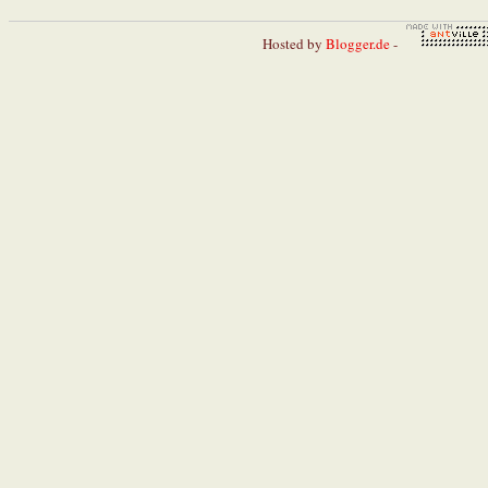
Hosted by
Blogger.de
-