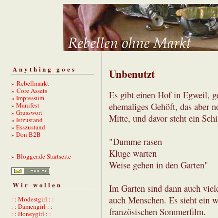
Anything goes
Unbenutzt
» Rebellmarkt
» Core Assets
Es gibt einen Hof in Egweil, g
» Impressum
» Manifest
ehemaliges Gehöft, das aber n
» Grusswort
Mitte, und davor steht ein Schi
» Istzustand
» Esszustand
» Don B2B
"Dumme rasen
Kluge warten
» Blogger.de Startseite
Weise gehen in den Garten"
Wir wollen
Im Garten sind dann auch viele
auch Menschen. Es sieht ein we
: : Modestgirl : :
: : Damengirl : :
französischen Sommerfilm.
: : Honeygirl : :