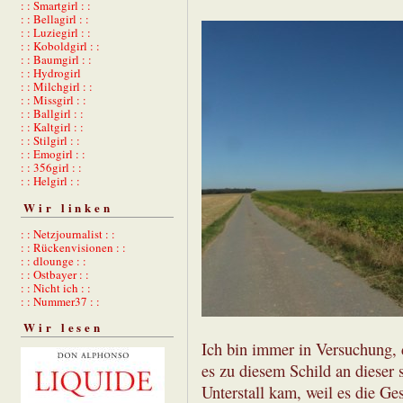
: : Smartgirl : :
: : Bellagirl : :
: : Luziegirl : :
: : Koboldgirl : :
: : Baumgirl : :
: : Hydrogirl
: : Milchgirl : :
: : Missgirl : :
: : Ballgirl : :
: : Kaltgirl : :
: : Stilgirl : :
: : Emogirl : :
: : 356girl : :
: : Helgirl : :
Wir linken
: : Netzjournalist : :
: : Rückenvisionen : :
: : dlounge : :
: : Ostbayer : :
: : Nicht ich : :
: : Nummer37 : :
Wir lesen
Ich bin immer in Versuchung, 
es zu diesem Schild an dieser 
Unterstall kam, weil es die Ge