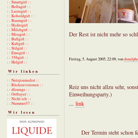
: : Smartgirl : :
: : Bellagirl : :
: : Luziegirl : :
: : Koboldgirl : :
: : Baumgirl : :
: : Hydrogirl
: : Milchgirl : :
Der Rest ist nicht mehr so sc
: : Missgirl : :
: : Ballgirl : :
: : Kaltgirl : :
: : Stilgirl : :
: : Emogirl : :
: : 356girl : :
Freitag, 5. August 2005, 22:09, von
donalph
: : Helgirl : :
Wir linken
: : Netzjournalist : :
: : Rückenvisionen : :
Reiz uns nicht allzu sehr, son
: : dlounge : :
Einweihungsparty.)
: : Ostbayer : :
: : Nicht ich : :
...
link
: : Nummer37 : :
Wir lesen
Der Termin steht schon fe