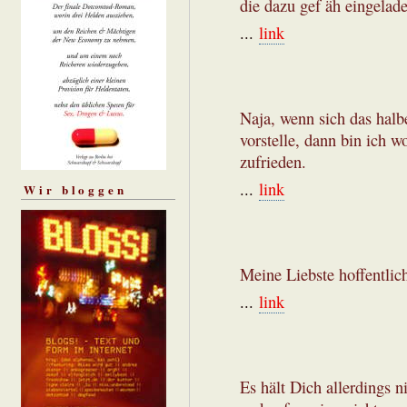
die dazu gef äh eingelad
...
link
Naja, wenn sich das halbe
vorstelle, dann bin ich w
zufrieden.
...
link
Wir bloggen
Meine Liebste hoffentlic
...
link
Es hält Dich allerdings 