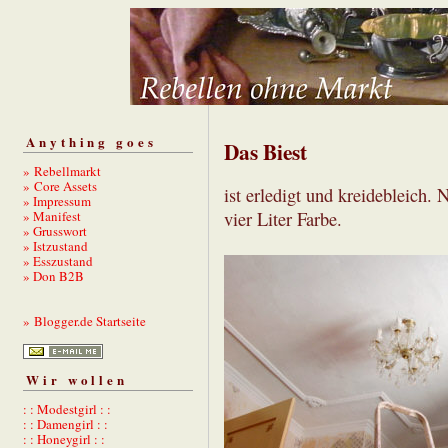
Anything goes
Das Biest
» Rebellmarkt
» Core Assets
ist erledigt und kreidebleich.
» Impressum
» Manifest
vier Liter Farbe.
» Grusswort
» Istzustand
» Esszustand
» Don B2B
» Blogger.de Startseite
Wir wollen
: : Modestgirl : :
: : Damengirl : :
: : Honeygirl : :