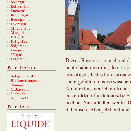
: : Smartgirl : :
: : Bellagirl : :
: : Luziegirl : :
: : Koboldgirl : :
: : Baumgirl : :
: : Hydrogirl
: : Milchgirl : :
: : Missgirl : :
: : Ballgirl : :
: : Kaltgirl : :
: : Stilgirl : :
: : Emogirl : :
: : 356girl : :
: : Helgirl : :
Dieses Bayern ist manchmal d
heute haben wir ihn, den orig
Wir linken
prächtigen, fast schon surreal
: : Netzjournalist : :
: : Rückenvisionen : :
runtergefallen, das verwaschen
: : dlounge : :
Architektur, hier lebten frühe
: : Ostbayer : :
: : Nicht ich : :
besten Ideen für italienische
: : Nummer37 : :
nachher Siesta halten werde. 
Wir lesen
italienisch. Aber jetzt erst ma