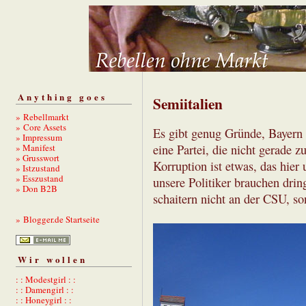
Anything goes
Semiitalien
» Rebellmarkt
» Core Assets
Es gibt genug Gründe, Bayern z
» Impressum
» Manifest
eine Partei, die nicht gerade 
» Grusswort
Korruption ist etwas, das hier
» Istzustand
» Esszustand
unsere Politiker brauchen drin
» Don B2B
schaitern nicht an der CSU, so
» Blogger.de Startseite
Wir wollen
: : Modestgirl : :
: : Damengirl : :
: : Honeygirl : :