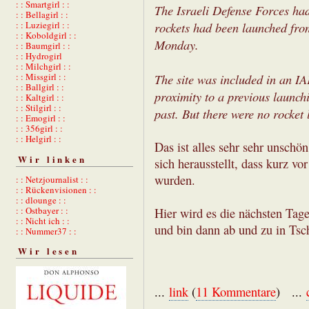
: : Smartgirl : :
The Israeli Defense Forces had
: : Bellagirl : :
rockets had been launched fro
: : Luziegirl : :
: : Koboldgirl : :
Monday.
: : Baumgirl : :
: : Hydrogirl
: : Milchgirl : :
The site was included in an IAF
: : Missgirl : :
: : Ballgirl : :
proximity to a previous launchi
: : Kaltgirl : :
: : Stilgirl : :
past. But there were no rocket
: : Emogirl : :
: : 356girl : :
: : Helgirl : :
Das ist alles sehr sehr unschö
Wir linken
sich herausstellt, dass kurz v
wurden.
: : Netzjournalist : :
: : Rückenvisionen : :
: : dlounge : :
: : Ostbayer : :
Hier wird es die nächsten Tage
: : Nicht ich : :
und bin dann ab und zu in Tsc
: : Nummer37 : :
Wir lesen
...
link
(
11 Kommentare
) ...