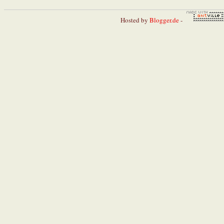
Hosted by
Blogger.de
-