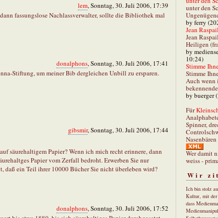
unter den Sc
lem
, Sonntag, 30. Juli 2006, 17:39
unter den Sc
Ungenügend 
ann fassungslose Nachlassverwalter, sollte die Bibliothek mal
by ferry (20
Jean Raspail
Jean Raspai
Heiligen (fr
by mediense
10:24)
donalphons
, Sonntag, 30. Juli 2006, 17:41
Stimme Ihnen
onna-Stiftung, um meiner Bib dergleichen Unbill zu ersparen.
Stimme Ihne
Auch wenn i
bekennender
by buerger 
Für
Kleinsch
Analphabet
Spinner, dre
gibsmir
, Sonntag, 30. Juli 2006, 17:44
Controlschw
Nasenbären 
 auf säurehaltigem Papier? Wenn ich mich recht erinnere, dann
Wer damit n
äurehaltges Papier vom Zerfall bedroht. Erwerben Sie nur
weiss - prim
, daß ein Teil ihrer 10000 Bücher Sie nicht überleben wird?
Wir zi
Ich bin stolz a
Kultur, mit de
dass Medienma
donalphons
, Sonntag, 30. Juli 2006, 17:52
Medienmanipul