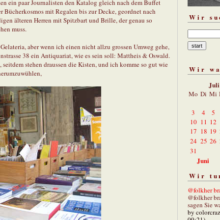
en ein paar Journalisten den Katalog gleich nach dem Buffet
der Bücherkosmos mit Regalen bis zur Decke, geordnet nach
Wir su
gen älteren Herren mit Spitzbart und Brille, der genau so
ehen muss.
re Gelateria, aber wenn ich einen nicht allzu grossen Umweg gehe,
nstrasse 38 ein Antiquariat, wie es sein soll: Mattheis & Oswald.
, seitdem stehen draussen die Kisten, und ich komme so gut wie
Wir w
n herumzuwühlen,
Jul
Mo
Di
Mi
3
4
5
10
11
12
17
18
19
24
25
26
31
Juni
Wir tu
@folkher bra
@folkher br
sagen Sie wa
by colorcra
09:21)