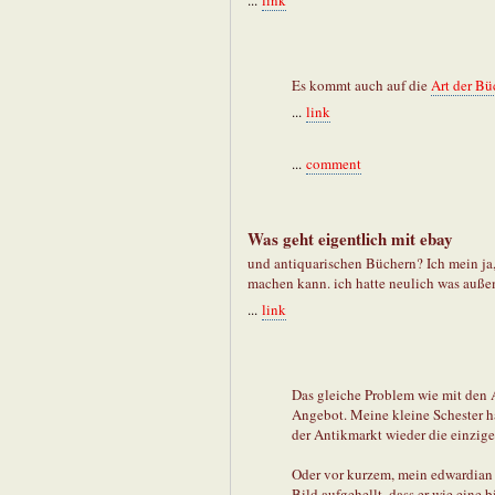
...
link
Es kommt auch auf die
Art der Bü
...
link
...
comment
Was geht eigentlich mit ebay
und antiquarischen Büchern? Ich mein ja
machen kann. ich hatte neulich was außem 
...
link
Das gleiche Problem wie mit den A
Angebot. Meine kleine Schester ha
der Antikmarkt wieder die einzig
Oder vor kurzem, mein edwardian 
Bild aufgehellt, dass er wie eine b