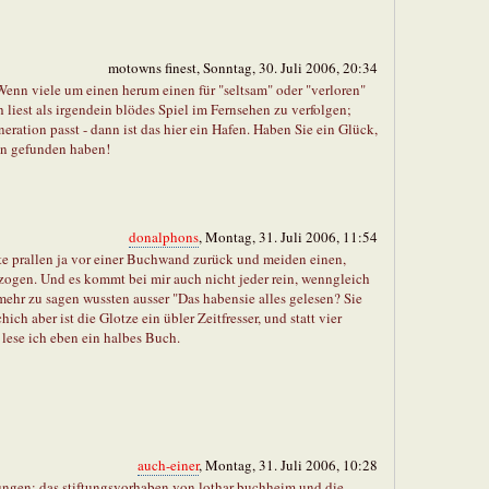
motowns finest, Sonntag, 30. Juli 2006, 20:34
 Wenn viele um einen herum einen für "seltsam" oder "verloren"
h liest als irgendein blödes Spiel im Fernsehen zu verfolgen;
ration passt - dann ist das hier ein Hafen. Haben Sie ein Glück,
hon gefunden haben!
donalphons
, Montag, 31. Juli 2006, 11:54
te prallen ja vor einer Buchwand zurück und meiden einen,
ogen. Und es kommt bei mir auch nicht jeder rein, wenngleich
ehr zu sagen wussten ausser "Das habensie alles gelesen? Sie
ich aber ist die Glotze ein übler Zeitfresser, und statt vier
ese ich eben ein halbes Buch.
auch-einer
, Montag, 31. Juli 2006, 10:28
ungen: das stiftungsvorhaben von lothar buchheim und die