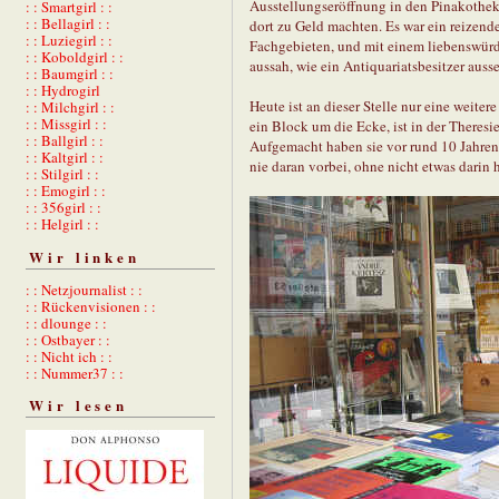
Ausstellungseröffnung in den Pinakothek
: : Smartgirl : :
: : Bellagirl : :
dort zu Geld machten. Es war ein reizen
: : Luziegirl : :
Fachgebieten, und mit einem liebenswürdi
: : Koboldgirl : :
aussah, wie ein Antiquariatsbesitzer auss
: : Baumgirl : :
: : Hydrogirl
Heute ist an dieser Stelle nur eine weite
: : Milchgirl : :
: : Missgirl : :
ein Block um die Ecke, ist in der Theresie
: : Ballgirl : :
Aufgemacht haben sie vor rund 10 Jahren
: : Kaltgirl : :
nie daran vorbei, ohne nicht etwas dari
: : Stilgirl : :
: : Emogirl : :
: : 356girl : :
: : Helgirl : :
Wir linken
: : Netzjournalist : :
: : Rückenvisionen : :
: : dlounge : :
: : Ostbayer : :
: : Nicht ich : :
: : Nummer37 : :
Wir lesen