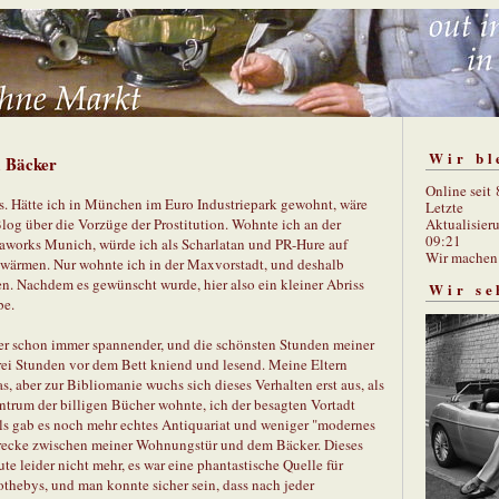
Wir bl
 Bäcker
Online seit
lles. Hätte ich in München im Euro Industriepark gewohnt, wäre
Letzte
Aktualisier
 Blog über die Vorzüge der Prostitution. Wohnte ich an der
09:21
aworks Munich, würde ich als Scharlatan und PR-Hure auf
Wir mache
ärmen. Nur wohnte ich in der Maxvorstadt, und deshalb
n. Nachdem es gewünscht wurde, hier also ein kleiner Abriss
Wir se
be.
her schon immer spannender, und die schönsten Stunden meiner
rei Stunden vor dem Bett kniend und lesend. Meine Eltern
las, aber zur Bibliomanie wuchs sich dieses Verhalten erst aus, als
entrum der billigen Bücher wohnte, ich der besagten Vortadt
 gab es noch mehr echtes Antiquariat und weniger "modernes
Strecke zwischen meiner Wohnungstür und dem Bäcker. Dieses
eute leider nicht mehr, es war eine phantastische Quelle für
thebys, und man konnte sicher sein, dass nach jeder