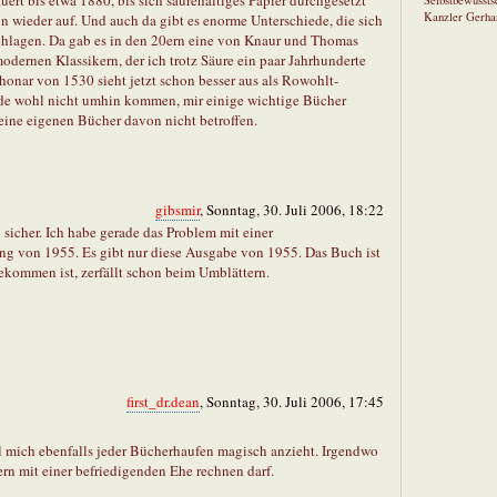
auert bis etwa 1880, bis sich säurehaltiges Papier durchgesetzt
Selbstbewusstse
Kanzler Gerha
n wieder auf. Und auch da gibt es enorme Unterschiede, die sich
chlagen. Da gab es in den 20ern eine von Knaur und Thomas
dernen Klassikern, der ich trotz Säure ein paar Jahrhunderte
phonar von 1530 sieht jetzt schon besser aus als Rowohlt-
de wohl nicht umhin kommen, mir einige wichtige Bücher
ine eigenen Bücher davon nicht betroffen.
gibsmir
, Sonntag, 30. Juli 2006, 18:22
 sicher. Ich habe gerade das Problem mit einer
ung von 1955. Es gibt nur diese Ausgabe von 1955. Das Buch ist
ommen ist, zerfällt schon beim Umblättern.
first_dr.dean
, Sonntag, 30. Juli 2006, 17:45
l mich ebenfalls jeder Bücherhaufen magisch anzieht. Irgendwo
rn mit einer befriedigenden Ehe rechnen darf.