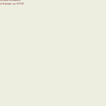
in nicht erschüttern
rd Schröder am 18.9.05