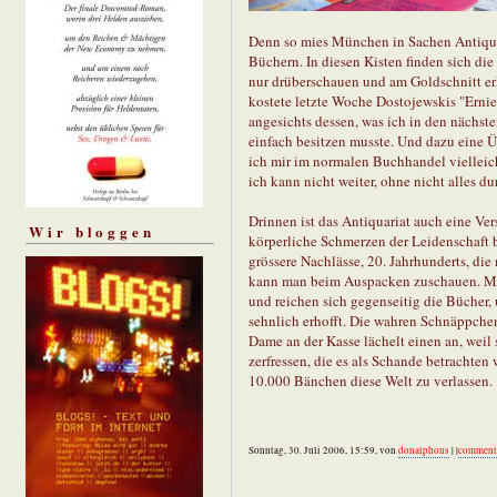
Denn so mies München in Sachen Antiquitä
Büchern. In diesen Kisten finden sich d
nur drüberschauen und am Goldschnitt erk
kostete letzte Woche Dostojewskis "Ernie
angesichts dessen, was ich in den nächs
einfach besitzen musste. Und dazu eine Ü
ich mir im normalen Buchhandel vielleicht 
ich kann nicht weiter, ohne nicht alles d
Drinnen ist das Antiquariat auch eine Ve
Wir bloggen
körperliche Schmerzen der Leidenschaft br
grössere Nachlässe, 20. Jahrhunderts, die 
kann man beim Auspacken zuschauen. Ma
und reichen sich gegenseitig die Bücher, u
sehnlich erhofft. Die wahren Schnäppche
Dame an der Kasse lächelt einen an, weil 
zerfressen, die es als Schande betrachten
10.000 Bänchen diese Welt zu verlassen.
Sonntag, 30. Juli 2006, 15:59, von
donalphons
| |
comment