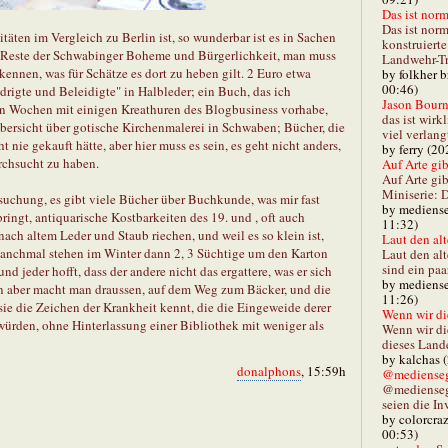
Das ist norm
Das ist norm
ten im Vergleich zu Berlin ist, so wunderbar ist es in Sachen
konstruiert
ie Reste der Schwabinger Boheme und Bürgerlichkeit, man muss
Landwehr-Tra
ennen, was für Schätze es dort zu heben gilt. 2 Euro etwa
by folkher 
00:46)
drigte und Beleidigte" in Halbleder; ein Buch, das ich
Jason Bourn
ten Wochen mit einigen Kreathuren des Blogbusiness vorhabe,
das ist wirk
bersicht über gotische Kirchenmalerei in Schwaben; Bücher, die
viel verlang
nie gekauft hätte, aber hier muss es sein, es geht nicht anders,
by ferry (20
urchsucht zu haben.
Auf Arte gibt
Auf Arte gib
Miniserie: D
rsuchung, es gibt viele Bücher über Buchkunde, was mir fast
by mediense
ingt, antiquarische Kostbarkeiten des 19. und , oft auch
11:32)
nach altem Leder und Staub riechen, und weil es so klein ist,
Laut den alt
nchmal stehen im Winter dann 2, 3 Süchtige um den Karton
Laut den al
sind ein paa
nd jeder hofft, dass der andere nicht das ergattere, was er sich
by mediense
n aber macht man draussen, auf dem Weg zum Bäcker, und die
11:26)
sie die Zeichen der Krankheit kennt, die die Eingeweide derer
Wenn wir di
 würden, ohne Hinterlassung einer Bibliothek mit weniger als
Wenn wir d
dieses Lande
by kalchas 
donalphons
, 15:59h
@mediensegl
@medienseg
seien die In
by colorcra
00:53)