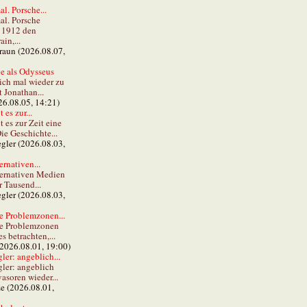
al. Porsche...
al. Porsche
e 1912 den
in,...
braun (2026.08.07,
e als Odysseus
lich mal wieder zu
t Jonathan...
26.08.05, 14:21)
 es zur...
t es zur Zeit eine
ie Geschichte...
gler (2026.08.03,
ernativen...
ternativen Medien
r Tausend...
gler (2026.08.03,
e Problemzonen...
ie Problemzonen
s betrachten,...
(2026.08.01, 19:00)
er: angeblich...
ler: angeblich
vasoren wieder...
ze (2026.08.01,