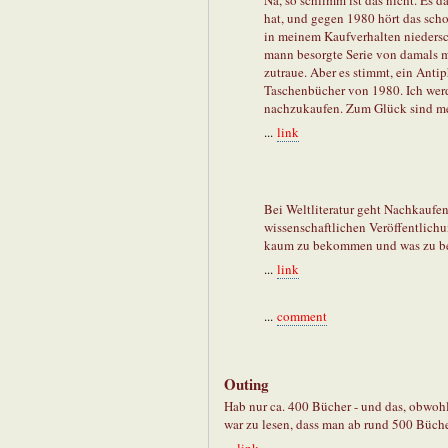
Na, so schlimm ist das nicht. Es d
hat, und gegen 1980 hört das scho
in meinem Kaufverhalten nieders
mann besorgte Serie von damals mo
zutraue. Aber es stimmt, ein Anti
Taschenbücher von 1980. Ich wer
nachzukaufen. Zum Glück sind me
...
link
Bei Weltliteratur geht Nachkaufen
wissenschaftlichen Veröffentlich
kaum zu bekommen und was zu bek
...
link
...
comment
Outing
Hab nur ca. 400 Bücher - und das, obwoh
war zu lesen, dass man ab rund 500 Büche