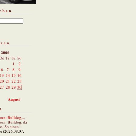
chen
aren
i 2006
Do
Fr
Sa
So
1
2
6
7
8
9
13
14
15
16
20
21
22
23
27
28
29
30
August
n
un: Bulldog,...
aun: Bulldog, da
s! So einen...
ze (2026.08.07,