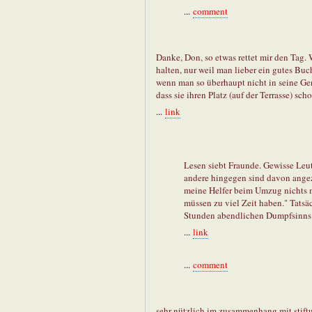
...
comment
Danke, Don, so etwas rettet mir den Tag.
halten, nur weil man lieber ein gutes Buc
wenn man so überhaupt nicht in seine Gene
dass sie ihren Platz (auf der Terrasse) sc
...
link
Lesen siebt Fraunde. Gewisse Leu
andere hingegen sind davon angez
meine Helfer beim Umzug nichts m
müssen zu viel Zeit haben." Tatsäch
Stunden abendlichen Dumpfsinns l
...
link
...
comment
sehr nützlich im zusammenhang mit stift