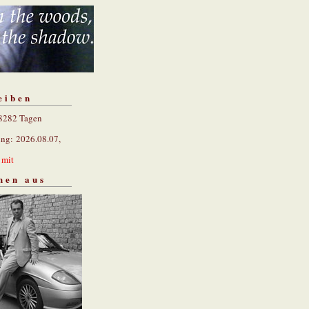
eiben
 8282 Tagen
ung: 2026.08.07,
n
mit
hen aus