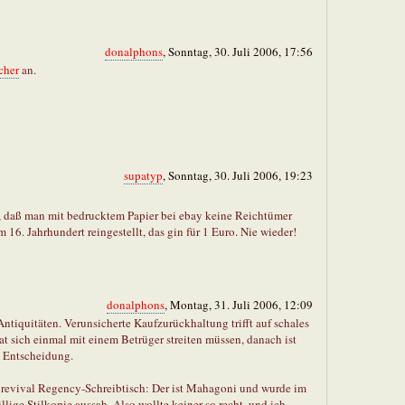
donalphons
, Sonntag, 30. Juli 2006, 17:56
cher
an.
supatyp
, Sonntag, 30. Juli 2006, 19:23
, daß man mit bedrucktem Papier bei ebay keine Reichtümer
16. Jahrhundert reingestellt, das gin für 1 Euro. Nie wieder!
donalphons
, Montag, 31. Juli 2006, 12:09
ntiquitäten. Verunsicherte Kaufzurückhaltung trifft auf schales
t sich einmal mit einem Betrüger streiten müssen, danach ist
e Entscheidung.
revival Regency-Schreibtisch: Der ist Mahagoni und wurde im
illige Stilkopie aussah. Also wollte keiner so recht, und ich