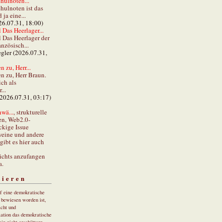
hulnoten...
hulnoten ist das
ja eine...
26.07.31, 18:00)
 Das Heerlager...
l Das Heerlager der
anzösisch...
gler (2026.07.31,
 zu, Herr...
n zu, Herr Braun.
ch als
...
(2026.07.31, 03:17)
wä...
, strukturelle
en, Web2.0-
ckige Issue
eine und andere
gibt es hier auch
ichts anzufangen
a.
tieren
uf eine demokratische
r bewiesen worden ist,
cht und
ation das demokratische