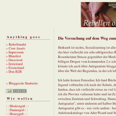
Anything goes
Die Versuchung auf dem Weg zum
» Rebellmarkt
Herkunft ist nichts, Sozialisierung ist a
» Core Assets
» Impressum
das hier vielleicht ein sehr erfolgreiches
» Manifest
Rosenheimer Strasse gegenüber der Medi
» Grusswort
billigen Drogen vom kommenden 2.o schw
» Istzustand
könnte ich auch über Antiquariate blogge
» Esszustand
über die Welt der Begierden, in der ich le
» Don B2B
Ich habe keinen Fernseher. Ich fand Büc
» Blogger.de Startseite
Jugend verbrachte ich nach der Schule, d
fanden, dass ich vielleicht etwas zu viel 
ich die Provinz verlassen hatte und im Z
Wir wollen
zwischen Zentrum und Schwabing. Damals
Antiquariat", unter anderem auf halber 
: : Modestgirl : :
Antiquariat gibt es - wie viele andere - h
: : Damengirl : :
Auktionskataloge von Ader Picard und So
: : Honeygirl : :