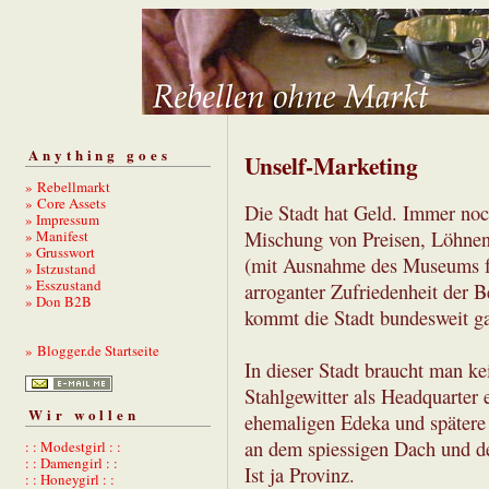
Anything goes
Unself-Marketing
» Rebellmarkt
» Core Assets
Die Stadt hat Geld. Immer noch
» Impressum
» Manifest
Mischung von Preisen, Löhne
» Grusswort
(mit Ausnahme des Museums fü
» Istzustand
» Esszustand
arroganter Zufriedenheit der B
» Don B2B
kommt die Stadt bundesweit g
» Blogger.de Startseite
In dieser Stadt braucht man kei
Stahlgewitter als Headquarter 
Wir wollen
ehemaligen Edeka und spätere 
an dem spiessigen Dach und de
: : Modestgirl : :
: : Damengirl : :
Ist ja Provinz.
: : Honeygirl : :