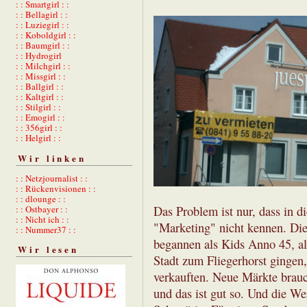
: : Smartgirl : :
: : Bellagirl : :
: : Luziegirl : :
: : Koboldgirl : :
: : Baumgirl : :
: : Hydrogirl
: : Milchgirl : :
: : Missgirl : :
: : Ballgirl : :
: : Kaltgirl : :
: : Stilgirl : :
: : Emogirl : :
: : 356girl : :
: : Helgirl : :
Wir linken
: : Netzjournalist : :
: : Rückenvisionen : :
: : dlounge : :
: : Ostbayer : :
Das Problem ist nur, dass in d
: : Nicht ich : :
"Marketing" nicht kennen. Die
: : Nummer37 : :
begannen als Kids Anno 45, al
Wir lesen
Stadt zum Fliegerhorst gingen
verkauften. Neue Märkte brauch
und das ist gut so. Und die 