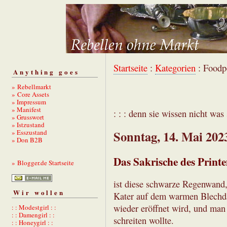
Startseite
:
Kategorien
: Foodp
Anything goes
» Rebellmarkt
» Core Assets
» Impressum
» Manifest
: : : denn sie wissen nicht was s
» Grusswort
» Istzustand
» Esszustand
Sonntag, 14. Mai 202
» Don B2B
Das Sakrische des Print
» Blogger.de Startseite
ist diese schwarze Regenwand,
Wir wollen
Kater auf dem warmen Blechda
wieder eröffnet wird, und man
: : Modestgirl : :
: : Damengirl : :
schreiten wollte.
: : Honeygirl : :