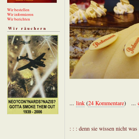
Wir bestellen
Wir informieren
Wir berichten
Wir räuchern
...
link
(
24 Kommentare
) ...
: : : denn sie wissen nicht was s