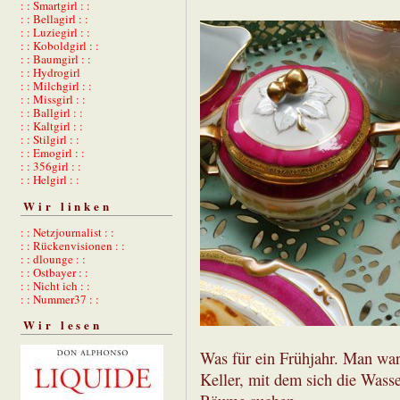
: : Smartgirl : :
: : Bellagirl : :
: : Luziegirl : :
: : Koboldgirl : :
: : Baumgirl : :
: : Hydrogirl
: : Milchgirl : :
: : Missgirl : :
: : Ballgirl : :
: : Kaltgirl : :
: : Stilgirl : :
: : Emogirl : :
: : 356girl : :
: : Helgirl : :
Wir linken
: : Netzjournalist : :
: : Rückenvisionen : :
: : dlounge : :
: : Ostbayer : :
: : Nicht ich : :
: : Nummer37 : :
Wir lesen
Was für ein Frühjahr. Man war
Keller, mit dem sich die Was