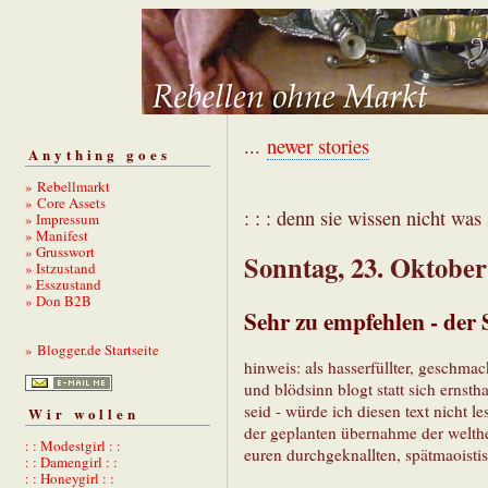
...
newer stories
Anything goes
» Rebellmarkt
» Core Assets
: : : denn sie wissen nicht was s
» Impressum
» Manifest
» Grusswort
Sonntag, 23. Oktober
» Istzustand
» Esszustand
» Don B2B
Sehr zu empfehlen - der 
» Blogger.de Startseite
hinweis: als hasserfüllter, geschmac
und blödsinn blogt statt sich ernsth
seid - würde ich diesen text nicht l
Wir wollen
der geplanten übernahme der welth
: : Modestgirl : :
euren durchgeknallten, spätmaoistisc
: : Damengirl : :
: : Honeygirl : :