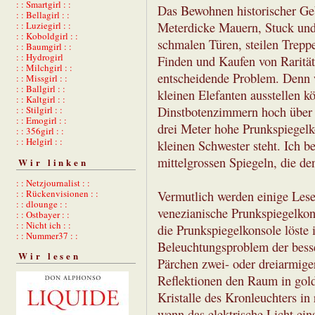
: : Smartgirl : :
Das Bewohnen historischer Geb
: : Bellagirl : :
Meterdicke Mauern, Stuck und
: : Luziegirl : :
: : Koboldgirl : :
schmalen Türen, steilen Trepp
: : Baumgirl : :
: : Hydrogirl
Finden und Kaufen von Rarität
: : Milchgirl : :
entscheidende Problem. Denn 
: : Missgirl : :
: : Ballgirl : :
kleinen Elefanten ausstellen k
: : Kaltgirl : :
Dinstbotenzimmern hoch über d
: : Stilgirl : :
: : Emogirl : :
drei Meter hohe Prunkspiegelk
: : 356girl : :
: : Helgirl : :
kleinen Schwester steht. Ich 
mittelgrossen Spiegeln, die d
Wir linken
: : Netzjournalist : :
: : Rückenvisionen : :
Vermutlich werden einige Leser
: : dlounge : :
venezianische Prunkspiegelkon
: : Ostbayer : :
: : Nicht ich : :
die Prunkspiegelkonsole löste 
: : Nummer37 : :
Beleuchtungsproblem der besse
Wir lesen
Pärchen zwei- oder dreiarmiger
Reflektionen den Raum in gol
Kristalle des Kronleuchters in
wenn das elektrische Licht ein