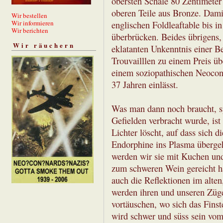
obersten Schale 80 Zentimeter
oberen Teile aus Bronze. Dami
Wir bestellen
Wir informieren
englischen Foldleaftable bis i
Wir berichten
überbrücken. Beides übrigens,
Wir räuchern
eklatanten Unkenntnis einer Be
Trouvailllen zu einem Preis übe
einem soziopathischen Neocon
37 Jahren einlässt.
Was man dann noch braucht, s
Gefielden verbracht wurde, is
Lichter löscht, auf dass sich 
Endorphine ins Plasma überge
werden wir sie mit Kuchen und
zum schweren Wein gereicht ha
auch die Reflektionen im alten
werden ihren und unseren Züge
vortäuschen, wo sich das Finste
wird schwer und süss sein vo