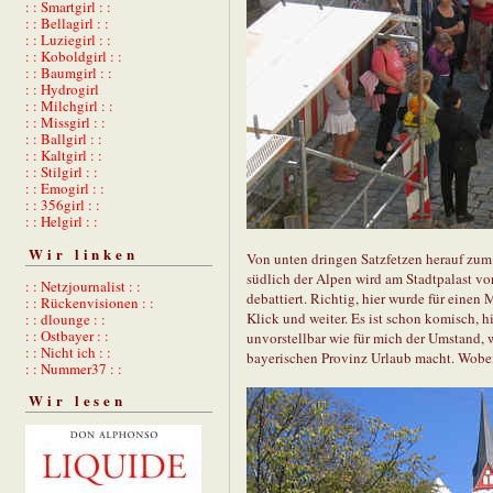
: : Smartgirl : :
: : Bellagirl : :
: : Luziegirl : :
: : Koboldgirl : :
: : Baumgirl : :
: : Hydrogirl
: : Milchgirl : :
: : Missgirl : :
: : Ballgirl : :
: : Kaltgirl : :
: : Stilgirl : :
: : Emogirl : :
: : 356girl : :
: : Helgirl : :
Wir linken
Von unten dringen Satzfetzen herauf zum F
südlich der Alpen wird am Stadtpalast vo
: : Netzjournalist : :
debattiert. Richtig, hier wurde für eine
: : Rückenvisionen : :
Klick und weiter. Es ist schon komisch, 
: : dlounge : :
: : Ostbayer : :
unvorstellbar wie für mich der Umstand,
: : Nicht ich : :
bayerischen Provinz Urlaub macht. Wobei, 
: : Nummer37 : :
Wir lesen