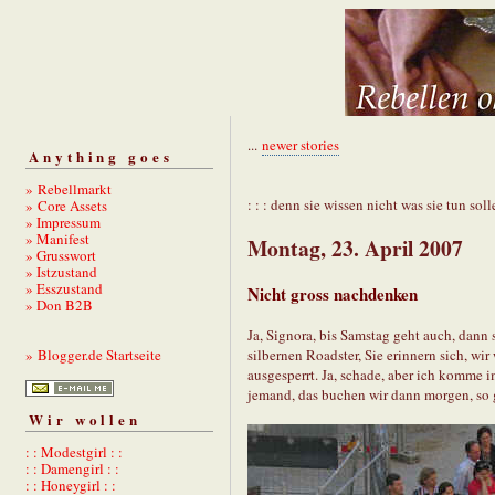
...
newer stories
Anything goes
» Rebellmarkt
: : : denn sie wissen nicht was sie tun solle
» Core Assets
» Impressum
» Manifest
Montag, 23. April 2007
» Grusswort
» Istzustand
» Esszustand
Nicht gross nachdenken
» Don B2B
Ja, Signora, bis Samstag geht auch, dann 
silbernen Roadster, Sie erinnern sich, wir
» Blogger.de Startseite
ausgesperrt. Ja, schade, aber ich komme
jemand, das buchen wir dann morgen, so g
Wir wollen
: : Modestgirl : :
: : Damengirl : :
: : Honeygirl : :