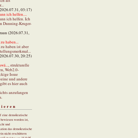
ch als
...
(2026.07.31, 03:17)
ann ich helfen....
ann ich helfen. Ich
en Dunning-Kruger-
braun (2026.07.31,
zu haben...
zu haben ist aber
stellungsmerkmal...
(2026.07.30, 20:25)
wä...
, strukturelle
en, Web2.0-
ckige Issue
eine und andere
gibt es hier auch
ichts anzufangen
a.
tieren
uf eine demokratische
r bewiesen worden ist,
cht und
ation das demokratische
in nicht erschüttern