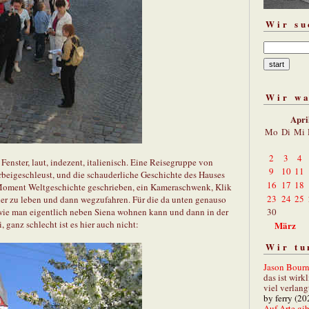
Wir su
Wir w
Apri
Mo
Di
Mi
2
3
4
enster, laut, indezent, italienisch. Eine Reisegruppe von
9
10
11
rbeigeschleust, und die schauderliche Geschichte des Hauses
16
17
18
n Moment Weltgeschichte geschrieben, ein Kameraschwenk, Klik
23
24
25
hier zu leben und dann wegzufahren. Für die da unten genauso
 wie man eigentlich neben Siena wohnen kann und dann in der
30
ganz schlecht ist es hier auch nicht:
März
Wir tu
Jason Bourn
das ist wirk
viel verlang
by ferry (20
Auf Arte gibt