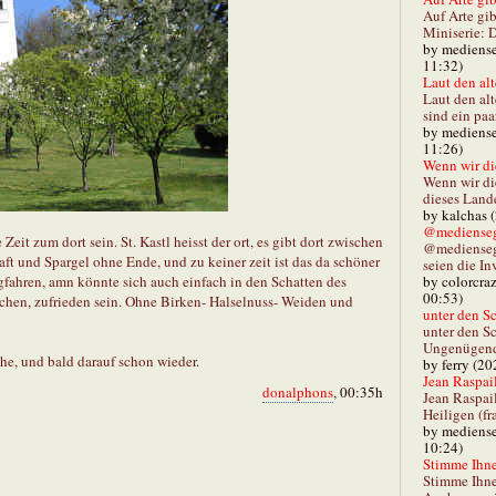
Auf Arte gib
Miniserie: D
by mediense
11:32)
Laut den alt
Laut den al
sind ein paa
by mediense
11:26)
Wenn wir di
Wenn wir d
dieses Lande
by kalchas 
@mediensegl
Zeit zum dort sein. St. Kastl heisst der ort, es gibt dort zwischen
@medienseg
t und Spargel ohne Ende, und zu keiner zeit ist das da schöner
seien die In
egfahren, amn könnte sich auch einfach in den Schatten des
by colorcra
00:53)
echen, zufrieden sein. Ohne Birken- Halselnuss- Weiden und
unter den Sc
unter den Sc
Ungenügend 
he, und bald darauf schon wieder.
by ferry (20
Jean Raspail
donalphons
, 00:35h
Jean Raspai
Heiligen (fr
by mediense
10:24)
Stimme Ihnen
Stimme Ihne