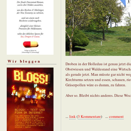
Wir bloggen
Droben in der Holledau ist genau jetzt die 
Obstwiesen und Waldesrand eine Wirtschaf
als gerade jetzt. Man müsste gar nicht w
Kirchturms setzen und essen, schauen, ri
Gräserpollen wäre es dumm, zu fahren.
Aber so. Bleibt nichts anderes. Diese Woc
...
link
(
3 Kommentare
) ...
comment