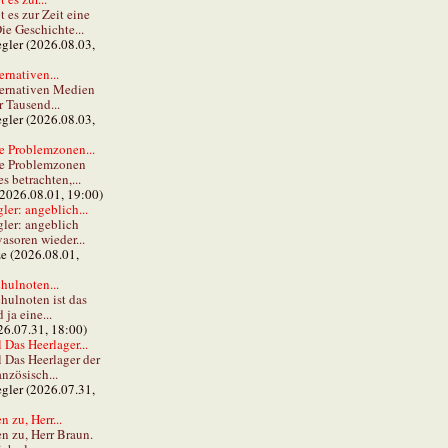
t es zur Zeit eine
ie Geschichte...
gler (2026.08.03,
ernativen...
ternativen Medien
r Tausend...
gler (2026.08.03,
e Problemzonen...
ie Problemzonen
s betrachten,...
(2026.08.01, 19:00)
er: angeblich...
ler: angeblich
vasoren wieder...
ze (2026.08.01,
hulnoten...
hulnoten ist das
ja eine...
26.07.31, 18:00)
 Das Heerlager...
l Das Heerlager der
anzösisch...
gler (2026.07.31,
 zu, Herr...
n zu, Herr Braun.