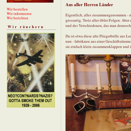
Aus aller Herren Länder
Wir bestellen
Wir informieren
Eigentlich, alles zusammengenommen - mag
Wir berichten
grossartig. Trotz aller übler Folgen. Abe
und des Verschiedenen, das man dennoc
Wir räuchern
Da ist etwa diese alte Fliegerbrille aus 
nun - fabrikneu aus einer Geschäftsräum
sie einfach klein zusammenklappen und i