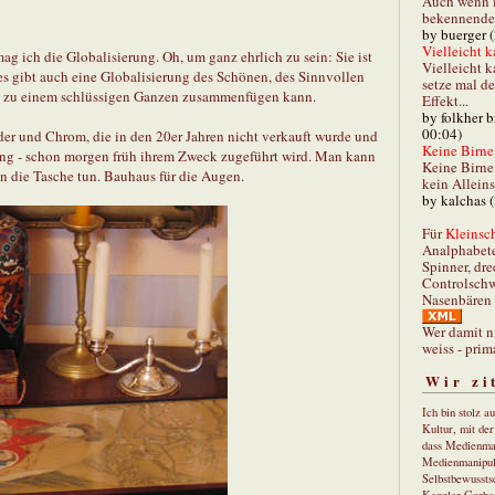
Auch wenn i
bekennender
by buerger 
Vielleicht k
 ich die Globalisierung. Oh, um ganz ehrlich zu sein: Sie ist
Vielleicht k
r es gibt auch eine Globalisierung des Schönen, des Sinnvollen
setze mal d
h zu einem schlüssigen Ganzen zusammenfügen kann.
Effekt...
by folkher 
00:04)
Leder und Chrom, die in den 20er Jahren nicht verkauft wurde und
Keine Birne 
ung - schon morgen früh ihrem Zweck zugeführt wird. Man kann
Keine Birne 
n die Tasche tun. Bauhaus für die Augen.
kein Allein
by kalchas 
Für
Kleinsch
Analphabet
Spinner, dre
Controlschw
Nasenbären 
Wer damit n
weiss - prim
Wir zi
Ich bin stolz a
Kultur, mit de
dass Medienma
Medienmanipul
Selbstbewusstse