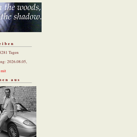
eiben
 8281 Tagen
ung: 2026.08.05,
n
mit
hen aus