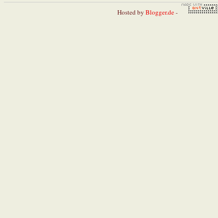
Hosted by
Blogger.de
-