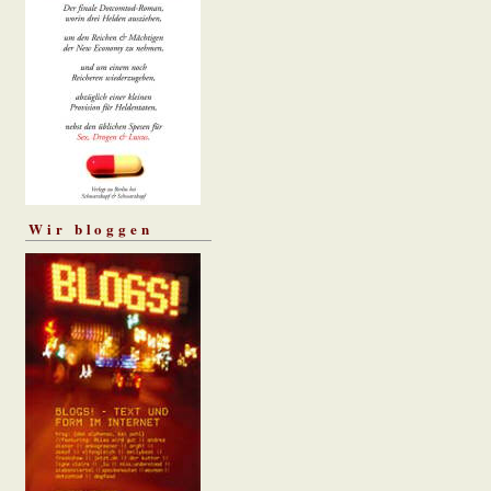
Wir bloggen