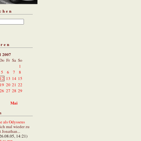
chen
aren
l 2007
Do
Fr
Sa
So
1
5
6
7
8
12
13
14
15
19
20
21
22
26
27
28
29
Mai
n
e als Odysseus
lich mal wieder zu
t Jonathan...
26.08.05, 14:21)
 es zur...