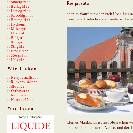
: : Smartgirl : :
Res privata
: : Bellagirl : :
: : Luziegirl : :
oder im Vorurlaub oder auch Üben für ei
: : Koboldgirl : :
Gesellschaft oder hin und wieder sollte m
: : Baumgirl : :
: : Hydrogirl
: : Milchgirl : :
: : Missgirl : :
: : Ballgirl : :
: : Kaltgirl : :
: : Stilgirl : :
: : Emogirl : :
: : 356girl : :
: : Helgirl : :
Wir linken
: : Netzjournalist : :
: : Rückenvisionen : :
: : dlounge : :
: : Ostbayer : :
: : Nicht ich : :
: : Nummer37 : :
Wir lesen
Kleines Manko: Es ist hier oben schon wi
draussen bleiben kann. Ach so, und der Ti