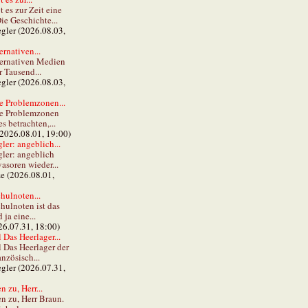
t es zur Zeit eine
ie Geschichte...
gler (2026.08.03,
ernativen...
ternativen Medien
r Tausend...
gler (2026.08.03,
e Problemzonen...
ie Problemzonen
s betrachten,...
(2026.08.01, 19:00)
er: angeblich...
ler: angeblich
vasoren wieder...
ze (2026.08.01,
hulnoten...
hulnoten ist das
ja eine...
26.07.31, 18:00)
 Das Heerlager...
l Das Heerlager der
anzösisch...
gler (2026.07.31,
 zu, Herr...
n zu, Herr Braun.