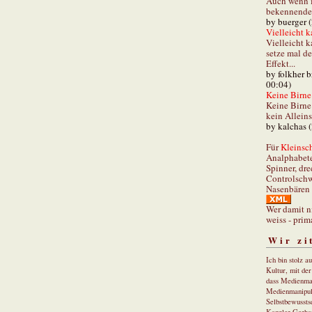
Auch wenn i
bekennender
by buerger 
Vielleicht k
Vielleicht k
setze mal d
Effekt...
by folkher 
00:04)
Keine Birne 
Keine Birne 
kein Allein
by kalchas 
Für
Kleinsch
Analphabet
Spinner, dre
Controlschw
Nasenbären 
Wer damit n
weiss - prim
Wir zi
Ich bin stolz a
Kultur, mit de
dass Medienma
Medienmanipul
Selbstbewusstse