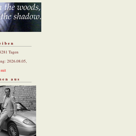
eiben
 8281 Tagen
ung: 2026.08.05,
n
mit
hen aus