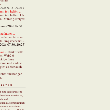
ch als
...
(2026.07.31, 03:17)
ann ich helfen....
ann ich helfen. Ich
en Dunning-Kruger-
braun (2026.07.31,
zu haben...
zu haben ist aber
stellungsmerkmal...
(2026.07.30, 20:25)
wä...
, strukturelle
en, Web2.0-
ckige Issue
eine und andere
gibt es hier auch
ichts anzufangen
a.
tieren
uf eine demokratische
r bewiesen worden ist,
cht und
ation das demokratische
in nicht erschüttern