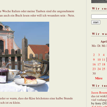
Wir su
ne Woche Italien oder meine Tauben sind die angenehmere
an auch ein Buch lesen oder will ich woanders sein - Nein.
Wir w
Apri
Mo
Di
Mi
2
3
4
9
10
11
16
17
18
23
24
25
30
März
Wir tu
Jason Bourn
das ist wirk
eder so warm, dass der Käse höchstens eine halbe Stunde
viel verlang
sch ist zu klein.
by ferry (20
Auf Arte gibt