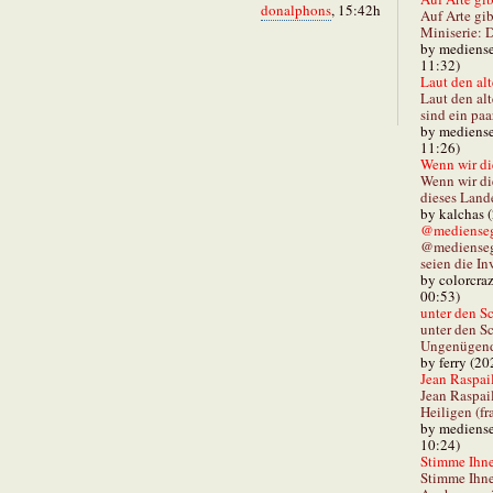
donalphons
, 15:42h
Auf Arte gib
Miniserie: D
by mediense
11:32)
Laut den alt
Laut den al
sind ein paa
by mediense
11:26)
Wenn wir di
Wenn wir d
dieses Lande
by kalchas 
@mediensegl
@medienseg
seien die In
by colorcra
00:53)
unter den Sc
unter den Sc
Ungenügend 
by ferry (20
Jean Raspail
Jean Raspai
Heiligen (fr
by mediense
10:24)
Stimme Ihnen
Stimme Ihne