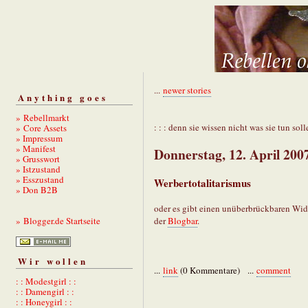
...
newer stories
Anything goes
» Rebellmarkt
: : : denn sie wissen nicht was sie tun solle
» Core Assets
» Impressum
» Manifest
Donnerstag, 12. April 200
» Grusswort
» Istzustand
» Esszustand
Werbertotalitarismus
» Don B2B
oder es gibt einen unüberbrückbaren Wid
der
Blogbar
.
» Blogger.de Startseite
Wir wollen
...
link
(0 Kommentare) ...
comment
: : Modestgirl : :
: : Damengirl : :
: : Honeygirl : :