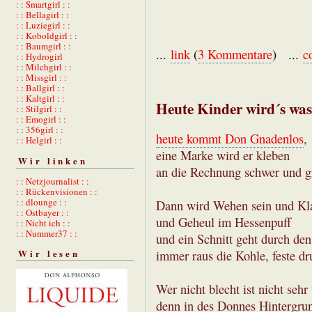
: : Smartgirl : :
: : Bellagirl : :
: : Luziegirl : :
: : Koboldgirl : :
: : Baumgirl : :
...
link
(
3 Kommentare
) ...
c
: : Hydrogirl
: : Milchgirl : :
: : Missgirl : :
: : Ballgirl : :
: : Kaltgirl : :
Heute Kinder wird´s was
: : Stilgirl : :
: : Emogirl : :
: : 356girl : :
heute kommt Don Gnadenlos
,
: : Helgirl : :
eine Marke wird er kleben
Wir linken
an die Rechnung schwer und g
: : Netzjournalist : :
: : Rückenvisionen : :
: : dlounge : :
Dann wird Wehen sein und Kl
: : Ostbayer : :
und Geheul im Hessenpuff
: : Nicht ich : :
: : Nummer37 : :
und ein Schnitt geht durch de
Wir lesen
immer raus die Kohle, feste dru
Wer nicht blecht ist nicht sehr
denn in des Donnes Hintergru