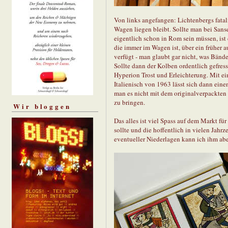
Von links angefangen: Lichtenbergs fatal
Wagen liegen bleibt. Sollte man bei Sa
eigentlich schon in Rom sein müssen, ist 
die immer im Wagen ist, über ein früher 
verfügt - man glaubt gar nicht, was Bänd
Sollte dann der Kolben ordentlich gefre
Hyperion Trost und Erleichterung. Mit 
Italienisch von 1963 lässt sich dann ein
man es nicht mit dem originalverpackten
zu bringen.
Wir bloggen
Das alles ist viel Spass auf dem Markt fü
sollte und die hoffentlich in vielen Jah
eventueller Niederlagen kann ich ihm abe