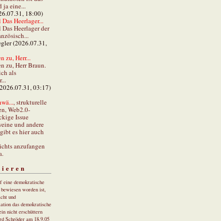
ja eine...
26.07.31, 18:00)
 Das Heerlager...
l Das Heerlager der
anzösisch...
gler (2026.07.31,
 zu, Herr...
n zu, Herr Braun.
ch als
...
(2026.07.31, 03:17)
wä...
, strukturelle
en, Web2.0-
ckige Issue
eine und andere
gibt es hier auch
ichts anzufangen
a.
tieren
uf eine demokratische
r bewiesen worden ist,
cht und
ation das demokratische
in nicht erschüttern
rd Schröder am 18.9.05