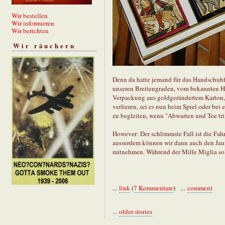
Wir bestellen
Wir informieren
Wir berichten
Wir räuchern
Denn da hatte jemand für das Handschuh
unseren Breitengraden, vom bekannten H
Verpackung aus goldgerändertem Karton, 
verlieren, sei es nun beim Spiel oder bei
zu begleiten, wenn "Abwarten und Tee t
However: Der schlimmste Fall ist die Fahrt
ausserdem können wir dann auch den Jauf
mitnehmen. Während der Mille Miglia soll
...
link
(
7 Kommentare
) ...
comment
...
older stories