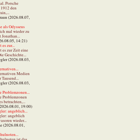
al. Porsche
e 1912 den
in,...
braun (2026.08.07,
e als Odysseus
lich mal wieder zu
t Jonathan...
26.08.05, 14:21)
 es zur...
t es zur Zeit eine
ie Geschichte...
gler (2026.08.03,
ernativen...
ternativen Medien
r Tausend...
gler (2026.08.03,
e Problemzonen...
ie Problemzonen
s betrachten,...
(2026.08.01, 19:00)
er: angeblich...
ler: angeblich
vasoren wieder...
ze (2026.08.01,
hulnoten...
hulnoten ist das