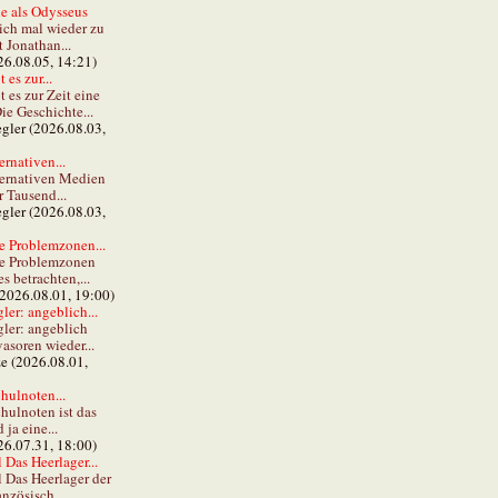
e als Odysseus
lich mal wieder zu
t Jonathan...
26.08.05, 14:21)
 es zur...
t es zur Zeit eine
ie Geschichte...
gler (2026.08.03,
ernativen...
ternativen Medien
r Tausend...
gler (2026.08.03,
e Problemzonen...
ie Problemzonen
s betrachten,...
(2026.08.01, 19:00)
er: angeblich...
ler: angeblich
vasoren wieder...
ze (2026.08.01,
hulnoten...
hulnoten ist das
ja eine...
26.07.31, 18:00)
 Das Heerlager...
l Das Heerlager der
anzösisch...