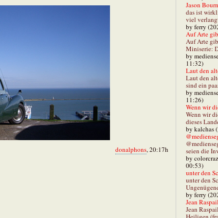
Jason Bourn
das ist wirk
viel verlang
by ferry (20
Auf Arte gibt
Auf Arte gib
Miniserie: D
by mediense
11:32)
Laut den alt
Laut den al
sind ein paa
by mediense
11:26)
Wenn wir di
Wenn wir d
dieses Lande
by kalchas 
@mediensegl
@medienseg
donalphons
, 20:17h
seien die In
by colorcra
00:53)
unter den Sc
unter den Sc
Ungenügend 
by ferry (20
Jean Raspail
Jean Raspai
Heiligen (fr