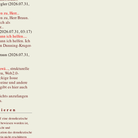
gler (2026.07.31,
 zu, Herr...
n zu, Herr Braun.
ch als
...
(2026.07.31, 03:17)
ann ich helfen....
ann ich helfen. Ich
en Dunning-Kruger-
braun (2026.07.31,
wä...
, strukturelle
en, Web2.0-
ckige Issue
eine und andere
gibt es hier auch
ichts anzufangen
a.
tieren
uf eine demokratische
r bewiesen worden ist,
cht und
ation das demokratische
in nicht erschüttern