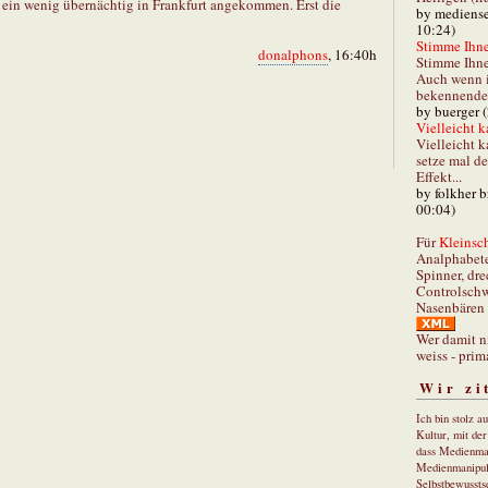
ein wenig übernächtig in Frankfurt angekommen. Erst die
by mediense
10:24)
Stimme Ihnen
donalphons
, 16:40h
Stimme Ihne
Auch wenn i
bekennender
by buerger 
Vielleicht k
Vielleicht k
setze mal d
Effekt...
by folkher 
00:04)
Für
Kleinsch
Analphabet
Spinner, dre
Controlschw
Nasenbären 
Wer damit n
weiss - prim
Wir zi
Ich bin stolz a
Kultur, mit de
dass Medienma
Medienmanipul
Selbstbewusstse