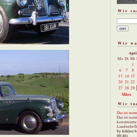
Wir su
Wir w
Apri
Mo
Di
Mi
1
6
7
8
13
14
15
20
21
22
27
28
29
März
Wir tu
Das ist norm
Das ist norm
konstruiert
Landwehr-Tra
by folkher 
00:46)