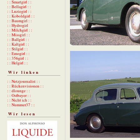
: : Smartgirl : :
: : Bellagirl : :
: : Luziegirl : :
: : Koboldgirl : :
: : Baumgirl : :
: : Hydrogirl
: : Milchgirl : :
: : Missgirl : :
: : Ballgirl : :
: : Kaltgirl : :
: : Stilgirl : :
: : Emogirl : :
: : 356girl : :
: : Helgirl : :
Wir linken
: : Netzjournalist : :
: : Rückenvisionen : :
: : dlounge : :
: : Ostbayer : :
: : Nicht ich : :
: : Nummer37 : :
Wir lesen