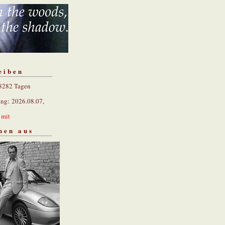
eiben
 8282 Tagen
ung: 2026.08.07,
n
mit
hen aus