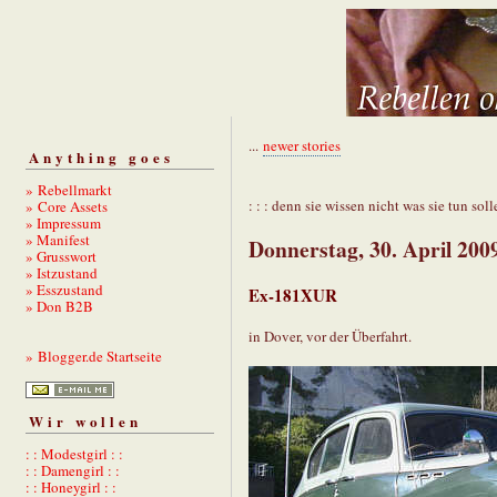
...
newer stories
Anything goes
» Rebellmarkt
: : : denn sie wissen nicht was sie tun solle
» Core Assets
» Impressum
» Manifest
Donnerstag, 30. April 200
» Grusswort
» Istzustand
» Esszustand
Ex-181XUR
» Don B2B
in Dover, vor der Überfahrt.
» Blogger.de Startseite
Wir wollen
: : Modestgirl : :
: : Damengirl : :
: : Honeygirl : :