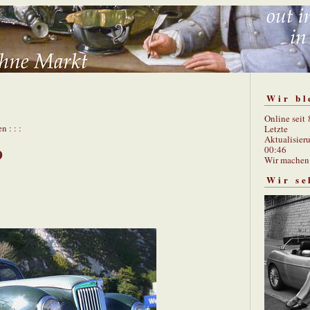
Wir bl
Online seit
n : : :
Letzte
Aktualisier
00:46
9
Wir mache
Wir se