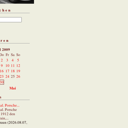
chen
aren
l 2009
Do
Fr
Sa
So
2
3
4
5
9
10
11
12
16
17
18
19
23
24
25
26
30
Mai
n
al. Porsche...
al. Porsche
e 1912 den
in,...
braun (2026.08.07,