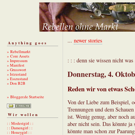
...
newer stories
Anything goes
» Rebellmarkt
» Core Assets
: : : denn sie wissen nicht was s
» Impressum
» Manifest
» Grusswort
Donnerstag, 4. Oktob
» Istzustand
» Esszustand
» Don B2B
Reden wir von etwas Sc
» Blogger.de Startseite
Von der Liebe zum Beispiel, o
Trennungen und dem Schauen a
Wir wollen
ist. Wenig genug, aber noch a
aber nicht sein. Das könnte ja 
: : Modestgirl : :
: : Damengirl : :
könnte man schon zur Paarun
: : Honeygirl : :