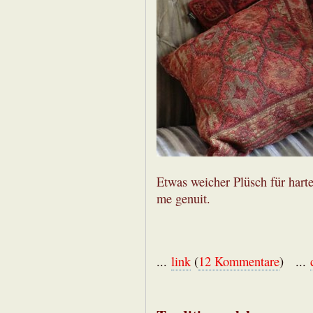
Etwas weicher Plüsch für hart
me genuit.
...
link
(
12 Kommentare
) ...