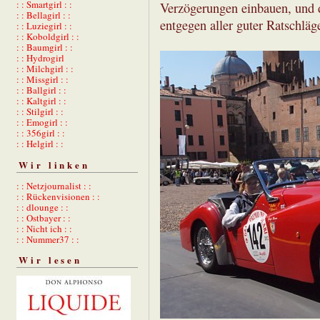
: : Smartgirl : :
Verzögerungen einbauen, und d
: : Bellagirl : :
entgegen aller guter Ratschläge
: : Luziegirl : :
: : Koboldgirl : :
: : Baumgirl : :
: : Hydrogirl
: : Milchgirl : :
: : Missgirl : :
: : Ballgirl : :
: : Kaltgirl : :
: : Stilgirl : :
: : Emogirl : :
: : 356girl : :
: : Helgirl : :
Wir linken
: : Netzjournalist : :
: : Rückenvisionen : :
: : dlounge : :
: : Ostbayer : :
: : Nicht ich : :
: : Nummer37 : :
Wir lesen