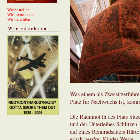
Wir bestellen
Wir informieren
Wir berichten
Wir räuchern
Was einem als Zweisitzerfahrer
Platz für Nachwuchs ist, komm
Die Raumnot in des Fiats Sitz
und des Unterleibes Schlitzen
auf eines Rennradsattels Härte
erhält bess'rer Kinder Werte,