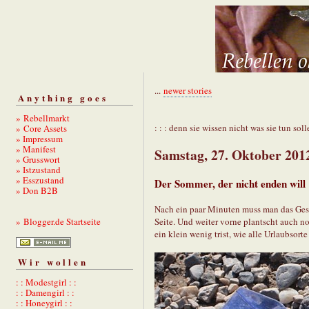
...
newer stories
Anything goes
» Rebellmarkt
: : : denn sie wissen nicht was sie tun solle
» Core Assets
» Impressum
» Manifest
Samstag, 27. Oktober 201
» Grusswort
» Istzustand
» Esszustand
Der Sommer, der nicht enden will
» Don B2B
Nach ein paar Minuten muss man das Gesic
Seite. Und weiter vorne plantscht auch noc
» Blogger.de Startseite
ein klein wenig trist, wie alle Urlaubsort
Wir wollen
: : Modestgirl : :
: : Damengirl : :
: : Honeygirl : :