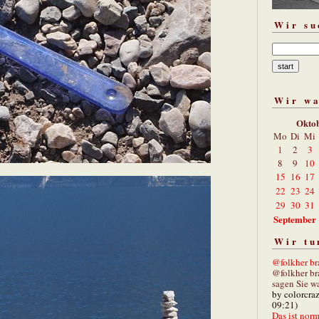
Wir su
Wir w
Okto
Mo
Di
Mi
1
2
3
8
9
10
15
16
17
22
23
24
29
30
31
September
Wir tu
@folkher bra
@folkher br
sagen Sie wa
by colorcra
09:21)
Das ist norm