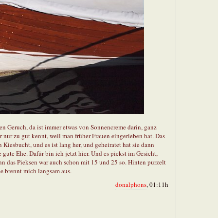
nen Geruch, da ist immer etwas von Sonnencreme darin, ganz
r nur zu gut kennt, weil man früher Frauen eingerieben hat. Das
n Kiesbucht, und es ist lang her, und geheiratet hat sie dann
gute Ehe. Dafür bin ich jetzt hier. Und es piekst im Gesicht,
denn das Pieksen war auch schon mit 15 und 25 so. Hinten purzelt
ne brennt mich langsam aus.
donalphons
, 01:11h