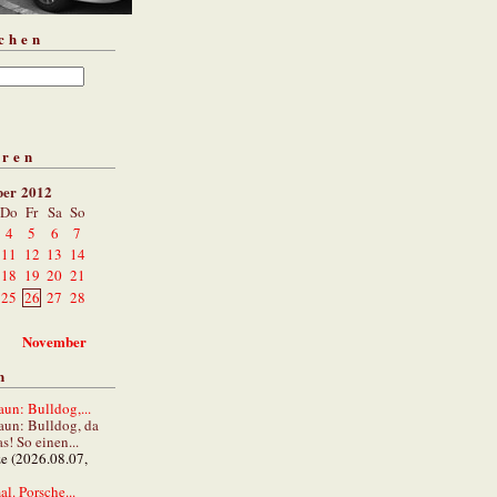
chen
aren
ber 2012
Do
Fr
Sa
So
4
5
6
7
11
12
13
14
18
19
20
21
25
26
27
28
November
n
un: Bulldog,...
aun: Bulldog, da
s! So einen...
ze (2026.08.07,
al. Porsche...