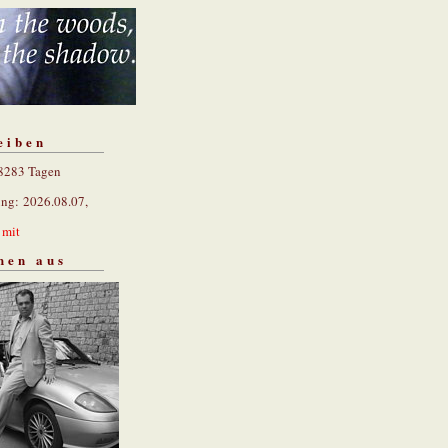
eiben
 8283 Tagen
ung: 2026.08.07,
n
mit
hen aus