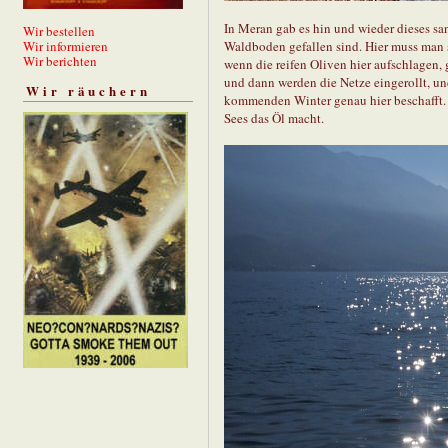
In Meran gab es hin und wieder dieses sa
Wir bestellen
Waldboden gefallen sind. Hier muss man 
Wir informieren
Wir berichten
wenn die reifen Oliven hier aufschlagen, 
und dann werden die Netze eingerollt, un
Wir räuchern
kommenden Winter genau hier beschafft. 
Sees das Öl macht.