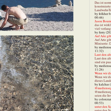
Das ist norm
konstruiert
Landwehr-Tra
by folkher 
00:46)
Jason Bourn
das ist wirk
viel verlang
by ferry (20
Auf Arte gibt
Auf Arte gib
Miniserie: D
by mediense
11:32)
Laut den alt
Laut den al
sind ein paa
by mediense
11:26)
Wenn wir di
Wenn wir d
dieses Lande
by kalchas 
@mediensegl
@medienseg
seien die In
by colorcra
00:53)
unter den Sc
unter den Sc