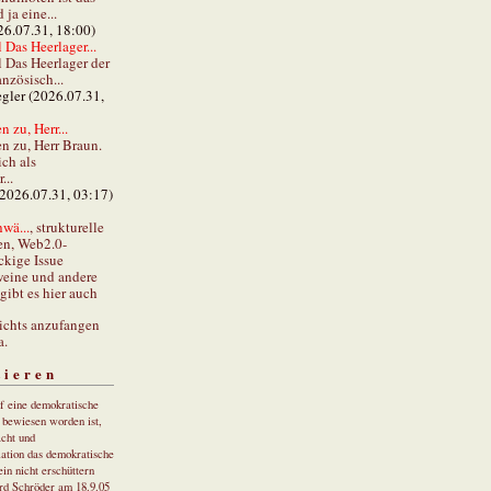
ja eine...
26.07.31, 18:00)
 Das Heerlager...
l Das Heerlager der
anzösisch...
gler (2026.07.31,
 zu, Herr...
n zu, Herr Braun.
ch als
...
(2026.07.31, 03:17)
wä...
, strukturelle
en, Web2.0-
ckige Issue
eine und andere
gibt es hier auch
ichts anzufangen
a.
tieren
uf eine demokratische
r bewiesen worden ist,
cht und
ation das demokratische
in nicht erschüttern
rd Schröder am 18.9.05