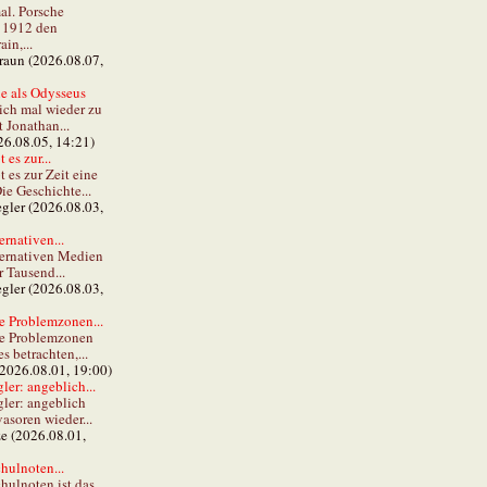
al. Porsche
e 1912 den
in,...
braun (2026.08.07,
e als Odysseus
lich mal wieder zu
t Jonathan...
26.08.05, 14:21)
 es zur...
t es zur Zeit eine
ie Geschichte...
gler (2026.08.03,
ernativen...
ternativen Medien
r Tausend...
gler (2026.08.03,
e Problemzonen...
ie Problemzonen
s betrachten,...
(2026.08.01, 19:00)
er: angeblich...
ler: angeblich
vasoren wieder...
ze (2026.08.01,
hulnoten...
hulnoten ist das