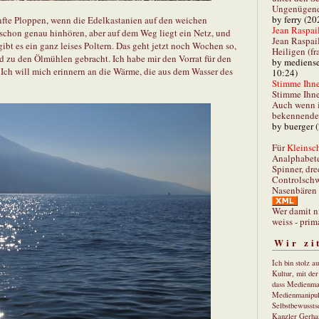
Ungenügend 
by ferry (20
nfte Ploppen, wenn die Edelkastanien auf den weichen
Jean Raspail
schon genau hinhören, aber auf dem Weg liegt ein Netz, und
Jean Raspai
gibt es ein ganz leises Poltern. Das geht jetzt noch Wochen so,
Heiligen (fr
d zu den Ölmühlen gebracht. Ich habe mir den Vorrat für den
by mediense
Ich will mich erinnern an die Wärme, die aus dem Wasser des
10:24)
Stimme Ihnen
Stimme Ihne
Auch wenn i
bekennender
by buerger 
Für
Kleinsch
Analphabet
Spinner, dre
Controlschw
Nasenbären 
Wer damit n
weiss - prim
Wir zi
Ich bin stolz a
Kultur, mit de
dass Medienma
Medienmanipul
Selbstbewusstse
Kanzler Gerha