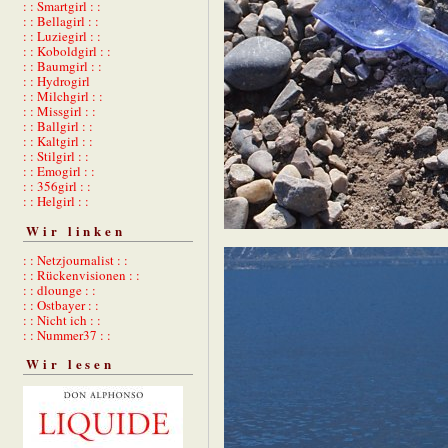
: : Smartgirl : :
: : Bellagirl : :
: : Luziegirl : :
: : Koboldgirl : :
: : Baumgirl : :
: : Hydrogirl
: : Milchgirl : :
: : Missgirl : :
: : Ballgirl : :
: : Kaltgirl : :
: : Stilgirl : :
: : Emogirl : :
: : 356girl : :
: : Helgirl : :
Wir linken
: : Netzjournalist : :
: : Rückenvisionen : :
: : dlounge : :
: : Ostbayer : :
: : Nicht ich : :
: : Nummer37 : :
Wir lesen