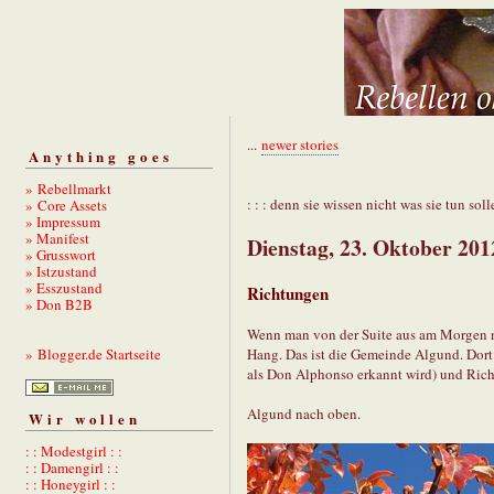
...
newer stories
Anything goes
» Rebellmarkt
: : : denn sie wissen nicht was sie tun solle
» Core Assets
» Impressum
» Manifest
Dienstag, 23. Oktober 201
» Grusswort
» Istzustand
» Esszustand
Richtungen
» Don B2B
Wenn man von der Suite aus am Morgen na
Hang. Das ist die Gemeinde Algund. Dort
» Blogger.de Startseite
als Don Alphonso erkannt wird) und Richtu
Algund nach oben.
Wir wollen
: : Modestgirl : :
: : Damengirl : :
: : Honeygirl : :