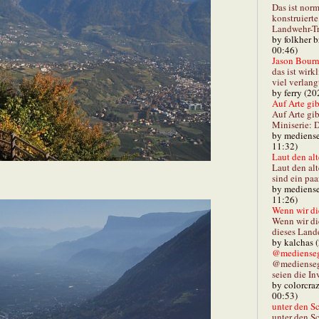
Das ist norm
konstruiert
Landwehr-Tra
by folkher 
00:46)
Jason Bourn
das ist wirk
viel verlang
by ferry (20
Auf Arte gibt
Auf Arte gib
Miniserie: D
by mediense
11:32)
Laut den alt
Laut den al
sind ein paa
by mediense
11:26)
Wenn wir di
Wenn wir d
dieses Lande
by kalchas 
@mediensegl
@medienseg
seien die In
by colorcra
00:53)
unter den Sc
unter den Sc