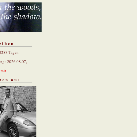
eiben
 8283 Tagen
ung: 2026.08.07,
n
mit
hen aus