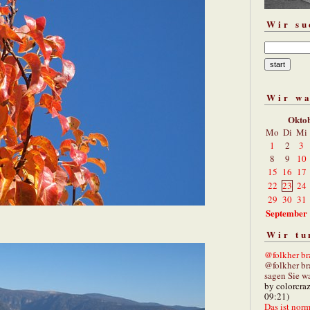
Wir su
Wir w
Okto
Mo
Di
Mi
1
2
3
8
9
10
15
16
17
22
23
24
29
30
31
September
Wir tu
@folkher bra
@folkher br
sagen Sie wa
by colorcra
09:21)
Das ist norm