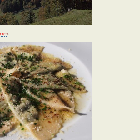
hner
).