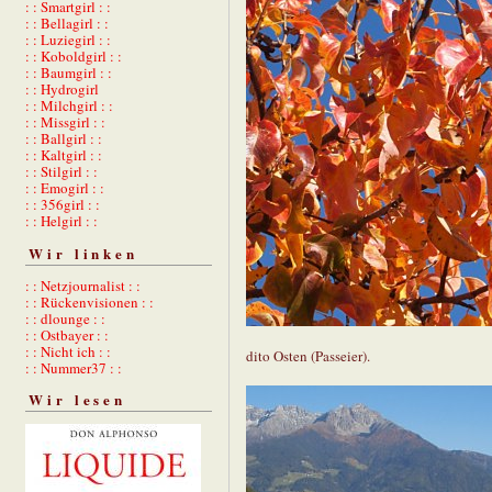
: : Smartgirl : :
: : Bellagirl : :
: : Luziegirl : :
: : Koboldgirl : :
: : Baumgirl : :
: : Hydrogirl
: : Milchgirl : :
: : Missgirl : :
: : Ballgirl : :
: : Kaltgirl : :
: : Stilgirl : :
: : Emogirl : :
: : 356girl : :
: : Helgirl : :
Wir linken
: : Netzjournalist : :
: : Rückenvisionen : :
: : dlounge : :
: : Ostbayer : :
: : Nicht ich : :
dito Osten (Passeier).
: : Nummer37 : :
Wir lesen