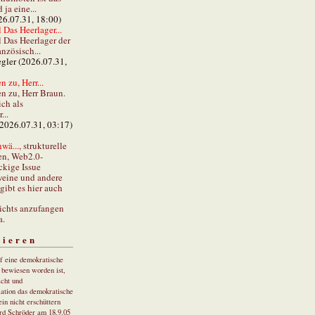
ja eine...
26.07.31, 18:00)
 Das Heerlager...
l Das Heerlager der
anzösisch...
gler (2026.07.31,
 zu, Herr...
n zu, Herr Braun.
ch als
...
(2026.07.31, 03:17)
wä...
, strukturelle
en, Web2.0-
ckige Issue
eine und andere
gibt es hier auch
ichts anzufangen
a.
tieren
uf eine demokratische
r bewiesen worden ist,
cht und
ation das demokratische
in nicht erschüttern
rd Schröder am 18.9.05