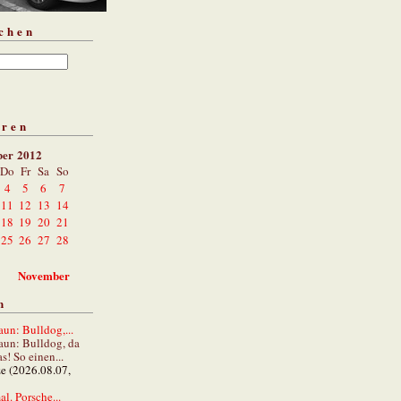
chen
aren
ber 2012
Do
Fr
Sa
So
4
5
6
7
11
12
13
14
18
19
20
21
25
26
27
28
November
n
un: Bulldog,...
aun: Bulldog, da
s! So einen...
ze (2026.08.07,
al. Porsche...