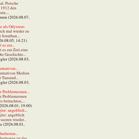
al. Porsche
e 1912 den
in,...
braun (2026.08.07,
e als Odysseus
lich mal wieder zu
t Jonathan...
26.08.05, 14:21)
 es zur...
t es zur Zeit eine
ie Geschichte...
gler (2026.08.03,
ernativen...
ternativen Medien
r Tausend...
gler (2026.08.03,
e Problemzonen...
ie Problemzonen
s betrachten,...
(2026.08.01, 19:00)
er: angeblich...
ler: angeblich
vasoren wieder...
ze (2026.08.01,
hulnoten...
hulnoten ist das