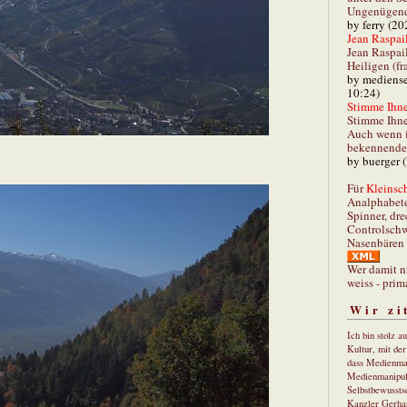
Ungenügend 
by ferry (20
Jean Raspail
Jean Raspai
Heiligen (fr
by mediense
10:24)
Stimme Ihnen
Stimme Ihne
Auch wenn i
bekennender
by buerger 
Für
Kleinsch
Analphabet
Spinner, dre
Controlschw
Nasenbären 
Wer damit n
weiss - prim
Wir zi
Ich bin stolz a
Kultur, mit de
dass Medienma
Medienmanipul
Selbstbewusstse
Kanzler Gerha