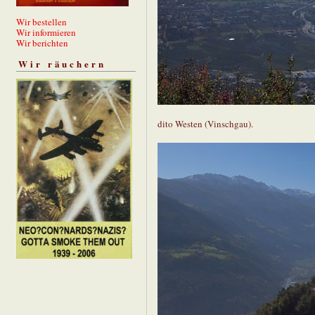
Wir bestellen
Wir informieren
Wir berichten
Wir räuchern
dito Westen (Vinschgau).