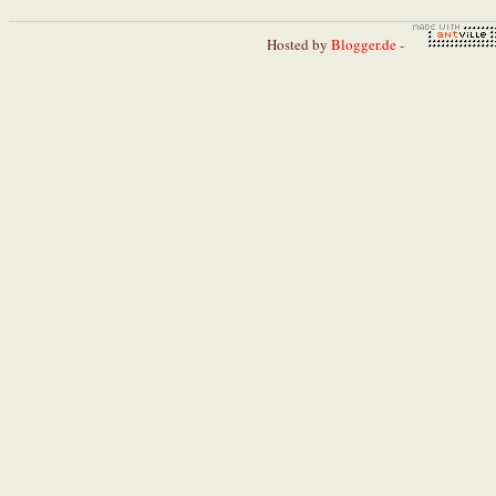
Hosted by
Blogger.de
-