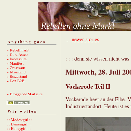
...
newer stories
Anything goes
» Rebellmarkt
» Core Assets
: : : denn sie wissen nicht was s
» Impressum
» Manifest
» Grusswort
Mittwoch, 28. Juli 20
» Istzustand
» Esszustand
» Don B2B
Vockerode Teil II
» Blogger.de Startseite
Vockerode liegt an der Elbe. V
Industriestandort. Heute ist es
Wir wollen
: : Modestgirl : :
: : Damengirl : :
: : Honeygirl : :