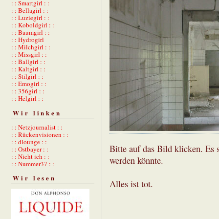
: : Smartgirl : :
: : Bellagirl : :
: : Luziegirl : :
: : Koboldgirl : :
: : Baumgirl : :
: : Hydrogirl
: : Milchgirl : :
: : Missgirl : :
: : Ballgirl : :
: : Kaltgirl : :
: : Stilgirl : :
: : Emogirl : :
: : 356girl : :
: : Helgirl : :
Wir linken
: : Netzjournalist : :
: : Rückenvisionen : :
: : dlounge : :
Bitte auf das Bild klicken. Es 
: : Ostbayer : :
: : Nicht ich : :
werden könnte.
: : Nummer37 : :
Wir lesen
Alles ist tot.