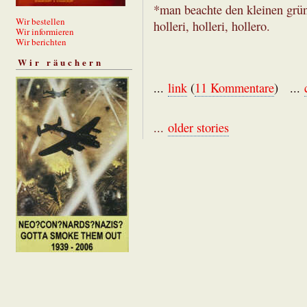
*man beachte den kleinen grün
Wir bestellen
holleri, holleri, hollero.
Wir informieren
Wir berichten
Wir räuchern
...
link
(
11 Kommentare
) ...
...
older stories