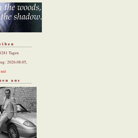
eiben
 8281 Tagen
ung: 2026.08.05,
n
mit
hen aus