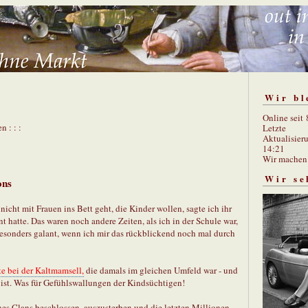
Wir bl
Online seit
n : : :
Letzte
Aktualisier
14:21
Wir mache
Wir se
ons
nicht mit Frauen ins Bett geht, die Kinder wollen, sagte ich ihr
 hatte. Das waren noch andere Zeiten, als ich in der Schule war,
besonders galant, wenn ich mir das rückblickend noch mal durch
e bei der Kaltmamsell,
die damals im gleichen Umfeld war - und
 ist. Was für Gefühlswallungen der Kindsüchtigen!
es Clans beschlossen, auszusterben und die letzten Millionen