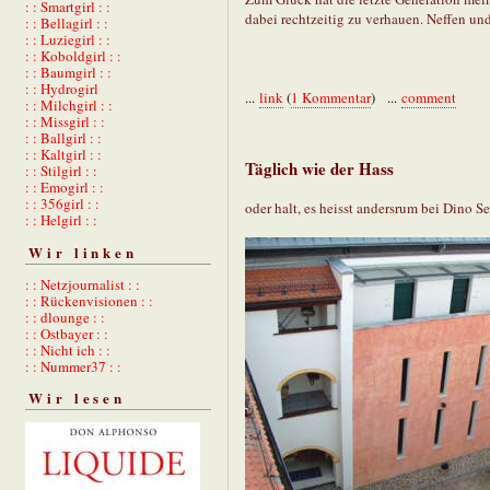
: : Smartgirl : :
dabei rechtzeitig zu verhauen. Neffen und
: : Bellagirl : :
: : Luziegirl : :
: : Koboldgirl : :
: : Baumgirl : :
: : Hydrogirl
...
link
(
1 Kommentar
) ...
comment
: : Milchgirl : :
: : Missgirl : :
: : Ballgirl : :
: : Kaltgirl : :
Täglich wie der Hass
: : Stilgirl : :
: : Emogirl : :
: : 356girl : :
oder halt, es heisst andersrum bei Dino Seg
: : Helgirl : :
Wir linken
: : Netzjournalist : :
: : Rückenvisionen : :
: : dlounge : :
: : Ostbayer : :
: : Nicht ich : :
: : Nummer37 : :
Wir lesen