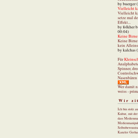
by buerger 
Vielleicht k
Vielleicht k
setze mal d
Effekt...
by folkher 
00:04)
Keine Birne 
Keine Birne 
kein Allein
by kalchas 
Für
Kleinsch
Analphabet
Spinner, dre
Controlschw
Nasenbären 
Wer damit n
weiss - prim
Wir zi
Ich bin stolz a
Kultur, mit de
dass Medienma
Medienmanipul
Selbstbewusstse
Kanzler Gerha