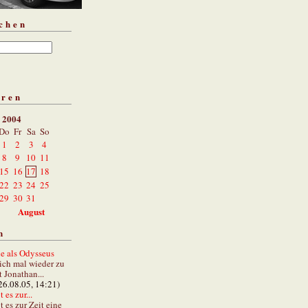
chen
aren
i 2004
Do
Fr
Sa
So
1
2
3
4
8
9
10
11
15
16
17
18
22
23
24
25
29
30
31
August
n
e als Odysseus
lich mal wieder zu
t Jonathan...
26.08.05, 14:21)
 es zur...
t es zur Zeit eine