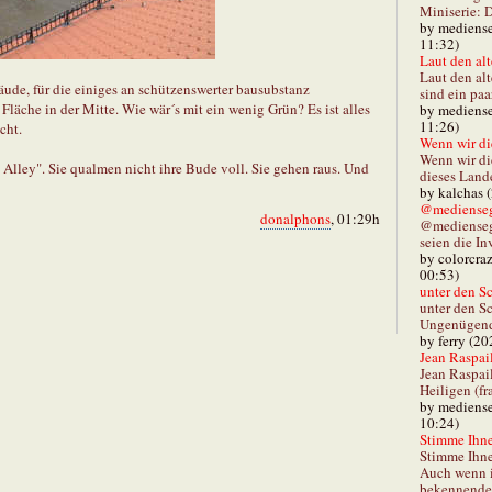
Miniserie: D
by mediense
11:32)
Laut den alt
Laut den al
äude, für die einiges an schützenswerter bausubstanz
sind ein paa
Fläche in der Mitte. Wie wär´s mit ein wenig Grün? Es ist alles
by mediense
11:26)
cht.
Wenn wir di
Wenn wir d
 Alley". Sie qualmen nicht ihre Bude voll. Sie gehen raus. Und
dieses Lande
by kalchas 
@mediensegl
donalphons
, 01:29h
@medienseg
seien die In
by colorcra
00:53)
unter den Sc
unter den Sc
Ungenügend 
by ferry (20
Jean Raspail
Jean Raspai
Heiligen (fr
by mediense
10:24)
Stimme Ihnen
Stimme Ihne
Auch wenn i
bekennender