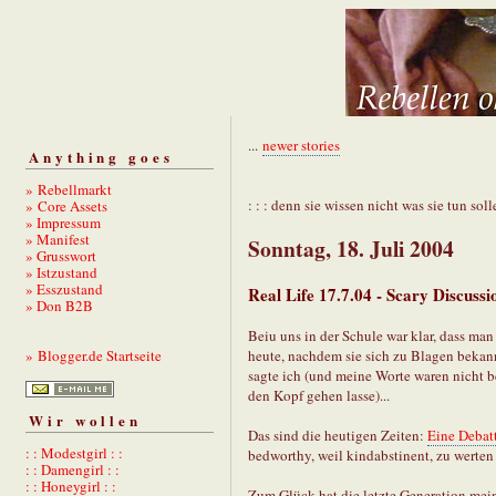
...
newer stories
Anything goes
» Rebellmarkt
: : : denn sie wissen nicht was sie tun solle
» Core Assets
» Impressum
» Manifest
Sonntag, 18. Juli 2004
» Grusswort
» Istzustand
» Esszustand
Real Life 17.7.04 - Scary Discussi
» Don B2B
Beiu uns in der Schule war klar, dass man 
heute, nachdem sie sich zu Blagen bekannt
» Blogger.de Startseite
sagte ich (und meine Worte waren nicht 
den Kopf gehen lasse)...
Wir wollen
Das sind die heutigen Zeiten:
Eine Debatt
: : Modestgirl : :
bedworthy, weil kindabstinent, zu werten
: : Damengirl : :
: : Honeygirl : :
Zum Glück hat die letzte Generation mein