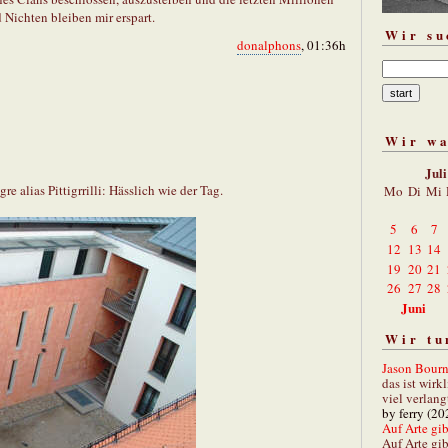
 Nichten bleiben mir erspart.
Wir su
donalphons
, 01:36h
Wir w
Jul
re alias Pittigrrilli: Hässlich wie der Tag.
Mo
Di
Mi
5
6
7
12
13
14
19
20
21
26
27
28
Juni
Wir tu
Jason Bourn
das ist wirk
viel verlang
by ferry (20
Auf Arte gibt
Auf Arte gib