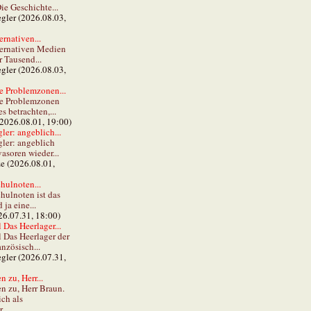
ie Geschichte...
gler (2026.08.03,
ernativen...
ternativen Medien
r Tausend...
gler (2026.08.03,
e Problemzonen...
ie Problemzonen
s betrachten,...
(2026.08.01, 19:00)
er: angeblich...
ler: angeblich
vasoren wieder...
ze (2026.08.01,
hulnoten...
hulnoten ist das
ja eine...
26.07.31, 18:00)
 Das Heerlager...
l Das Heerlager der
anzösisch...
gler (2026.07.31,
 zu, Herr...
n zu, Herr Braun.
ch als
...