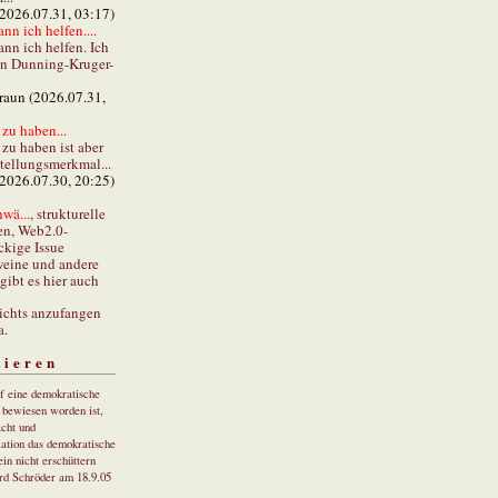
(2026.07.31, 03:17)
ann ich helfen....
ann ich helfen. Ich
en Dunning-Kruger-
braun (2026.07.31,
zu haben...
zu haben ist aber
stellungsmerkmal...
(2026.07.30, 20:25)
wä...
, strukturelle
en, Web2.0-
ckige Issue
eine und andere
gibt es hier auch
ichts anzufangen
a.
tieren
uf eine demokratische
r bewiesen worden ist,
cht und
ation das demokratische
in nicht erschüttern
rd Schröder am 18.9.05