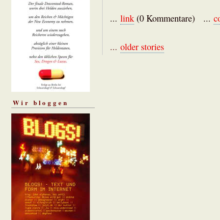
...
link
(0 Kommentare) ...
c
...
older stories
Wir bloggen