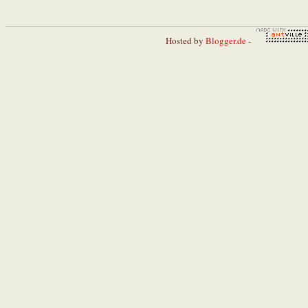
Hosted by
Blogger.de
-