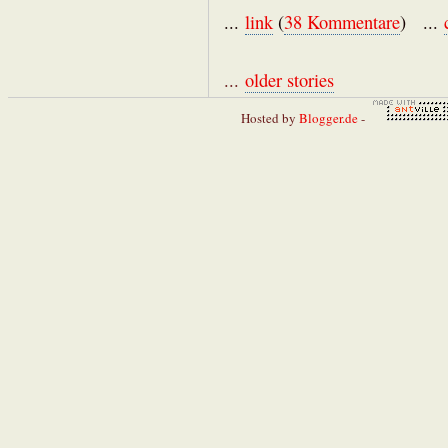
...
link
(
38 Kommentare
) ...
...
older stories
Hosted by
Blogger.de
-