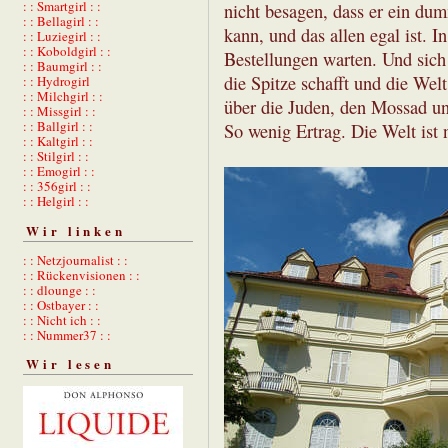
: : Smartgirl : :
nicht besagen, dass er ein dum
: : Bellagirl : :
kann, und das allen egal ist.
: : Luziegirl : :
: : Koboldgirl : :
Bestellungen warten. Und sich
: : Baumgirl : :
die Spitze schafft und die Welt
: : Hydrogirl
: : Milchgirl : :
über die Juden, den Mossad und
: : Missgirl : :
: : Ballgirl : :
So wenig Ertrag. Die Welt ist 
: : Kaltgirl : :
: : Stilgirl : :
: : Emogirl : :
: : 356girl : :
: : Helgirl : :
Wir linken
: : Netzjournalist : :
: : Rückenvisionen : :
: : dlounge : :
: : Ostbayer : :
: : Nicht ich : :
: : Nummer37 : :
Wir lesen