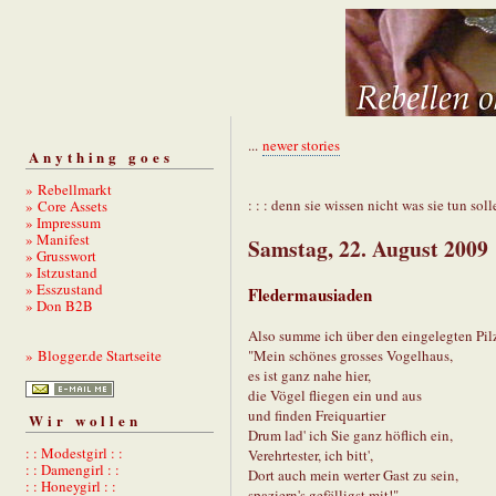
...
newer stories
Anything goes
» Rebellmarkt
: : : denn sie wissen nicht was sie tun solle
» Core Assets
» Impressum
» Manifest
Samstag, 22. August 2009
» Grusswort
» Istzustand
» Esszustand
Fledermausiaden
» Don B2B
Also summe ich über den eingelegten Pil
"Mein schönes grosses Vogelhaus,
» Blogger.de Startseite
es ist ganz nahe hier,
die Vögel fliegen ein und aus
und finden Freiquartier
Wir wollen
Drum lad' ich Sie ganz höflich ein,
: : Modestgirl : :
Verehrtester, ich bitt',
: : Damengirl : :
Dort auch mein werter Gast zu sein,
: : Honeygirl : :
spaziern's gefälligst mit!"