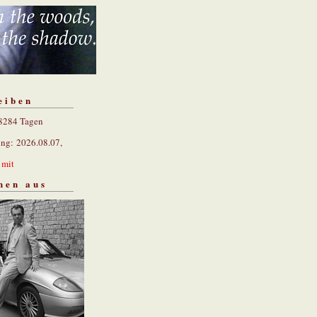
eiben
 8284 Tagen
ung: 2026.08.07,
n
mit
hen aus