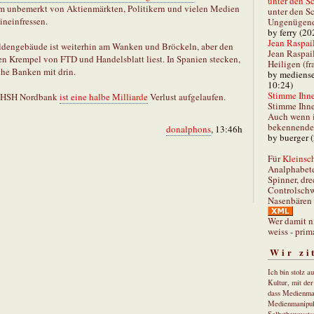
unter den Sc
lem unbemerkt von Aktienmärkten, Politikern und vielen Medien
unter den Sc
ineinfressen.
Ungenügend 
by ferry (20
Jean Raspail
dengebäude ist weiterhin am Wanken und Bröckeln, aber den
Jean Raspai
en Krempel von FTD und Handelsblatt liest. In Spanien stecken,
Heiligen (fr
he Banken mit drin.
by mediense
10:24)
Stimme Ihnen
er HSH Nordbank
ist eine halbe Milliarde
Verlust aufgelaufen.
Stimme Ihne
Auch wenn i
bekennender
donalphons
, 13:46h
by buerger 
Für
Kleinsch
Analphabet
Spinner, dre
Controlschw
Nasenbären 
Wer damit n
weiss - prim
Wir zi
Ich bin stolz a
Kultur, mit de
dass Medienma
Medienmanipul