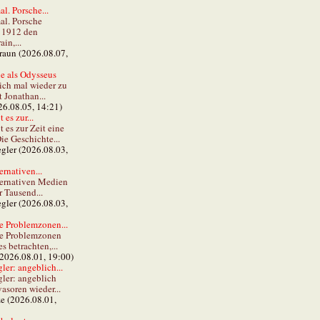
al. Porsche...
al. Porsche
e 1912 den
in,...
braun (2026.08.07,
e als Odysseus
lich mal wieder zu
t Jonathan...
26.08.05, 14:21)
 es zur...
t es zur Zeit eine
ie Geschichte...
gler (2026.08.03,
ernativen...
ternativen Medien
r Tausend...
gler (2026.08.03,
e Problemzonen...
ie Problemzonen
s betrachten,...
(2026.08.01, 19:00)
er: angeblich...
ler: angeblich
vasoren wieder...
ze (2026.08.01,