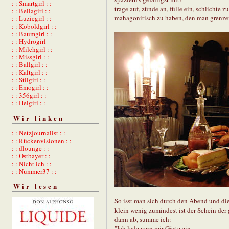
: : Smartgirl : :
trage auf, zünde an, fülle ein, schlichte
: : Bellagirl : :
mahagonitisch zu haben, den man grenzen
: : Luziegirl : :
: : Koboldgirl : :
: : Baumgirl : :
: : Hydrogirl
: : Milchgirl : :
: : Missgirl : :
: : Ballgirl : :
: : Kaltgirl : :
: : Stilgirl : :
: : Emogirl : :
: : 356girl : :
: : Helgirl : :
Wir linken
: : Netzjournalist : :
: : Rückenvisionen : :
: : dlounge : :
: : Ostbayer : :
: : Nicht ich : :
: : Nummer37 : :
Wir lesen
So isst man sich durch den Abend und die
klein wenig zumindest ist der Schein der
dann ab, summe ich:
"Ich lade gern mir Gäste ein.