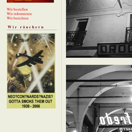
Wir bestellen
Wir informieren
Wir berichten
Wir räuchern