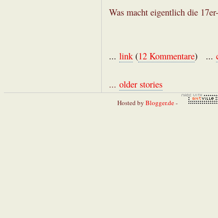
Was macht eigentlich die 17er
...
link
(
12 Kommentare
) ...
...
older stories
Hosted by
Blogger.de
-