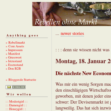
...
newer stories
Anything goes
» Rebellmarkt
» Core Assets
: : : denn sie wissen nicht was s
» Impressum
» Manifest
» Grusswort
Montag, 18. Januar 
» Istzustand
» Esszustand
» Don B2B
Die nächste New Econo
» Blogger.de Startseite
Was mir ein wenig Sorgen mach
den einschlägigen Wirtschafts
Wir wollen
geworben, mit denen jeder einst
schwer: Der Devisenmarkt ist g
: : Modestgirl : :
: : Damengirl : :
langweilig. Das hat sich inzw
: : Honeygirl : :