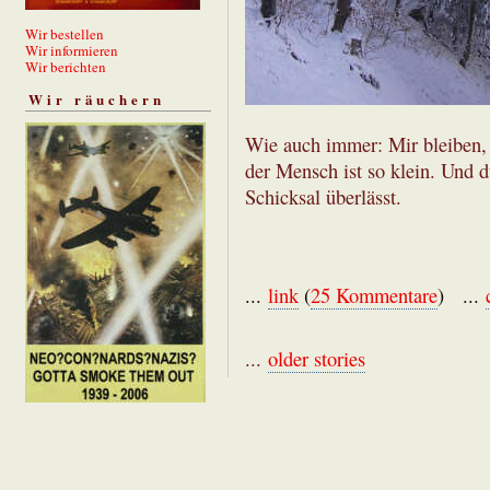
Wir bestellen
Wir informieren
Wir berichten
Wir räuchern
Wie auch immer: Mir bleiben, 
der Mensch ist so klein. Und
Schicksal überlässt.
...
link
(
25 Kommentare
) ...
...
older stories