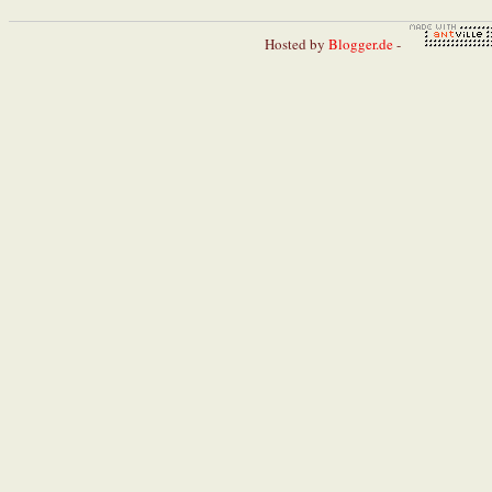
Hosted by
Blogger.de
-