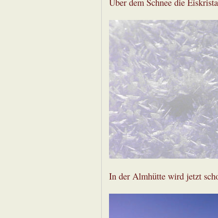
Über dem Schnee die Eiskristal
In der Almhütte wird jetzt sch