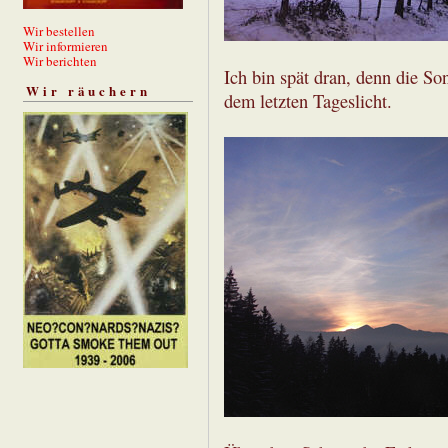
Wir bestellen
Wir informieren
Wir berichten
Ich bin spät dran, denn die So
Wir räuchern
dem letzten Tageslicht.