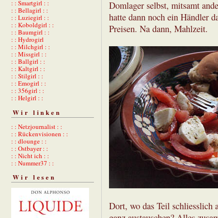
: : Smartgirl : :
Domlager selbst, mitsamt ande
: : Bellagirl : :
hatte dann noch ein Händler d
: : Luziegirl : :
: : Koboldgirl : :
Preisen. Na dann, Mahlzeit.
: : Baumgirl : :
: : Hydrogirl
: : Milchgirl : :
: : Missgirl : :
: : Ballgirl : :
: : Kaltgirl : :
: : Stilgirl : :
: : Emogirl : :
: : 356girl : :
: : Helgirl : :
Wir linken
: : Netzjournalist : :
: : Rückenvisionen : :
: : dlounge : :
: : Ostbayer : :
: : Nicht ich : :
: : Nummer37 : :
Wir lesen
Dort, wo das Teil schliesslic
ganz austauschen? Alles zusam