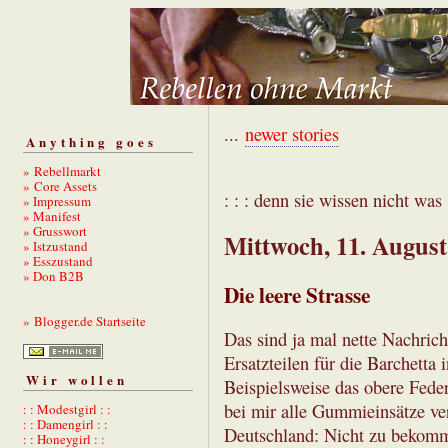
...
newer stories
Anything goes
» Rebellmarkt
» Core Assets
: : : denn sie wissen nicht was s
» Impressum
» Manifest
» Grusswort
Mittwoch, 11. August
» Istzustand
» Esszustand
» Don B2B
Die leere Strasse
» Blogger.de Startseite
Das sind ja mal nette Nachrich
Ersatzteilen für die Barchett
Wir wollen
Beispielsweise das obere Fede
bei mir alle Gummieinsätze ver
: : Modestgirl : :
: : Damengirl : :
Deutschland: Nicht zu bekomme
: : Honeygirl : :