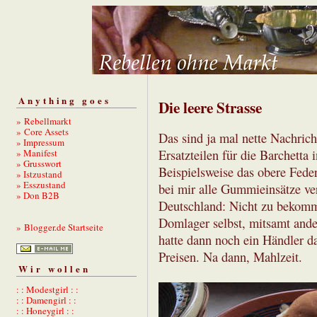
Anything goes
Die leere Strasse
» Rebellmarkt
» Core Assets
Das sind ja mal nette Nachrich
» Impressum
» Manifest
Ersatzteilen für die Barchett
» Grusswort
Beispielsweise das obere Fede
» Istzustand
» Esszustand
bei mir alle Gummieinsätze ver
» Don B2B
Deutschland: Nicht zu bekomme
Domlager selbst, mitsamt ande
» Blogger.de Startseite
hatte dann noch ein Händler d
Preisen. Na dann, Mahlzeit.
Wir wollen
: : Modestgirl : :
: : Damengirl : :
: : Honeygirl : :