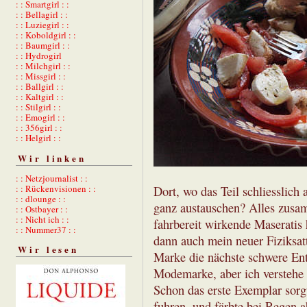
: : Smartgirl : :
: : Bellagirl : :
: : Luziegirl : :
: : Koboldgirl : :
: : Baumgirl : :
: : Hydrogirl
: : Milchgirl : :
: : Missgirl : :
: : Ballgirl : :
: : Kaltgirl : :
: : Stilgirl : :
: : Emogirl : :
: : 356girl : :
: : Helgirl : :
Wir linken
: : Netzjournalist : :
: : Rückenvisionen : :
Dort, wo das Teil schliesslic
: : dlounge : :
ganz austauschen? Alles zusam
: : Ostbayer : :
: : Nicht ich : :
fahrbereit wirkende Maserati
: : Nummer37 : :
dann auch mein neuer Fiziksatt
Wir lesen
Marke die nächste schwere Entt
Modemarke, aber ich verstehe a
Schon das erste Exemplar sorgt
fuhren, und färbte bei Regen a