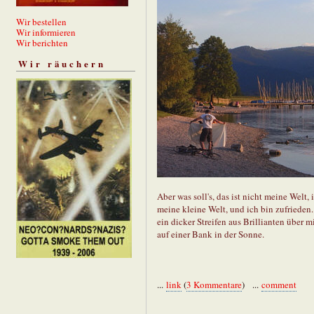
Wir bestellen
Wir informieren
Wir berichten
Wir räuchern
Aber was soll's, das ist nicht meine Welt, 
meine kleine Welt, und ich bin zufriede
ein dicker Streifen aus Brillianten über m
auf einer Bank in der Sonne.
...
link
(
3 Kommentare
) ...
comment