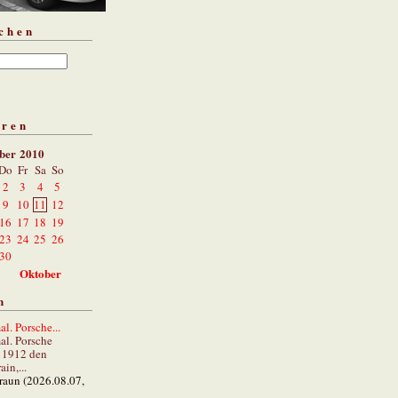
chen
aren
ber 2010
Do
Fr
Sa
So
2
3
4
5
9
10
11
12
16
17
18
19
23
24
25
26
30
Oktober
n
al. Porsche...
al. Porsche
e 1912 den
in,...
braun (2026.08.07,