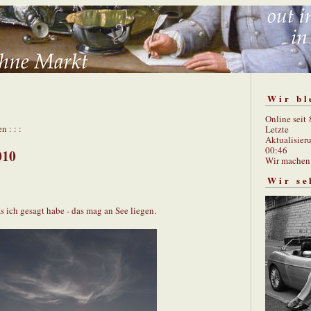
Wir bl
Online seit
n : : :
Letzte
Aktualisier
00:46
010
Wir mache
Wir se
s ich gesagt habe - das mag an See liegen.