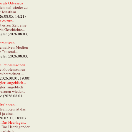
e als Odysseus
lich mal wieder zu
t Jonathan...
26.08.05, 14:21)
 es zur...
t es zur Zeit eine
ie Geschichte...
gler (2026.08.03,
ernativen...
ternativen Medien
r Tausend...
gler (2026.08.03,
e Problemzonen...
ie Problemzonen
s betrachten,...
(2026.08.01, 19:00)
er: angeblich...
ler: angeblich
vasoren wieder...
ze (2026.08.01,
hulnoten...
hulnoten ist das
ja eine...
26.07.31, 18:00)
 Das Heerlager...
l Das Heerlager der
anzösisch...