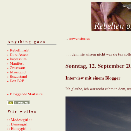
...
newer stories
Anything goes
» Rebellmarkt
: : : denn sie wissen nicht was sie tun solle
» Core Assets
» Impressum
» Manifest
Sonntag, 12. September 2
» Grusswort
» Istzustand
» Esszustand
Interview mit einem Blogger
» Don B2B
Ich glaube, ich war recht zahm in dem, wa
» Blogger.de Startseite
Wir wollen
: : Modestgirl : :
: : Damengirl : :
: : Honeygirl : :