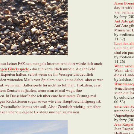
Jason Bourn
das ist wirk
viel verlang
by ferry (20
Auf Arte gibt
Auf Arte gib
Miniserie: D
by mediense
11:32)
Laut den alt
Laut den al
sind ein paa
by mediense
11:26)
ieso keiner FAZ.net, mangels Internet, und dort würde sich auch
Wenn wir di
gegen Glücksspiele
- das tun vermutlich nur die, die ihr Geld
Wenn wir d
r Experten halten, selbst wenn sie ihr Versagertum deutlich
dieses Lande
by kalchas 
en wütenden Mails von Spielern noch keine dabei, aber es war
@mediensegl
 wenn man Ballerspiele für nicht so toll hält. Trotzdem, es ist
@medienseg
tem Deutsch aufjaulen, wenn man es mal wagt, ihre
seien die In
en. In Düsseldorf habe ich über eine bestimmte Zeitung mal
by colorcra
nigen Redaktionen sogar sowas wie eine Hauptbeschäftigung ist,
00:53)
unter den Sc
 Zweitalkoholismus sein soll. Also: Ziemlich wichtig, um über
unter den Sc
ken über die eigene Existenz machen zu müssen.
Ungenügend 
by ferry (20
Jean Raspail
Jean Raspai
Heiligen (fr