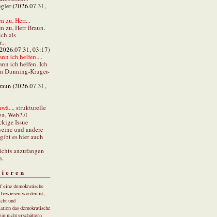
gler (2026.07.31,
 zu, Herr...
n zu, Herr Braun.
ch als
...
(2026.07.31, 03:17)
ann ich helfen....
ann ich helfen. Ich
en Dunning-Kruger-
braun (2026.07.31,
wä...
, strukturelle
en, Web2.0-
ckige Issue
eine und andere
gibt es hier auch
ichts anzufangen
a.
tieren
uf eine demokratische
r bewiesen worden ist,
cht und
ation das demokratische
in nicht erschüttern