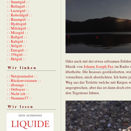
: : Smartgirl : :
: : Bellagirl : :
: : Luziegirl : :
: : Koboldgirl : :
: : Baumgirl : :
: : Hydrogirl
: : Milchgirl : :
: : Missgirl : :
: : Ballgirl : :
: : Kaltgirl : :
: : Stilgirl : :
: : Emogirl : :
: : 356girl : :
: : Helgirl : :
Oder auch mit der etwas seltsamen Erfahr
Musik von
Johann Joseph Fux
im Radio u
Wir linken
überholte. Die Insasses gestikulierten, 
: : Netzjournalist : :
versuchten, mich abzulichten. Ich hatte 
: : Rückenvisionen : :
Weg aus der Toilette welche mit Knipse w
: : dlounge : :
angesprochen, aber das ist dann doch etw
: : Ostbayer : :
den Tegernsee fahren.
: : Nicht ich : :
: : Nummer37 : :
Wir lesen