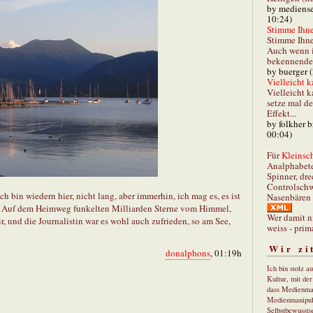
by mediense
10:24)
Stimme Ihnen
Stimme Ihne
Auch wenn i
bekennender
by buerger 
Vielleicht k
Vielleicht k
setze mal d
Effekt...
by folkher 
00:04)
Für
Kleinsch
Analphabet
Spinner, dre
Controlschw
ich bin wiedern hier, nicht lang, aber immerhin, ich mag es, es ist
Nasenbären 
n. Auf dem Heimweg funkelten Milliarden Sterne vom Himmel,
Wer damit n
ir, und die Journalistin war es wohl auch zufrieden, so am See,
weiss - prim
Wir zi
donalphons
, 01:19h
Ich bin stolz a
Kultur, mit de
dass Medienma
Medienmanipul
Selbstbewusstse