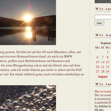
Wir su
Wir w
Septem
Mo
Di
Mi
ung gestern. Da fuhr ich auf der A9 nach München, offen, mit
1
nd ein rotes Rennrad hinten drauf, als mich ein BMW
6
7
8
winkten, griffen nach Mobiltelefonen und Kameras und
13
14
15
ja bei einer Bloggerlesung schon mal das Elend, dass auf dem
20
21
22
arteten, und ich werde daheim gar nicht so selten auf die FAZ
27
28
29
as viel. Ich würde wirklich gerne auch weiterhin unbehelligt an
August
Wir tu
Das ist norm
Das ist norm
konstruiert
Landwehr-Tra
by folkher 
00:46)