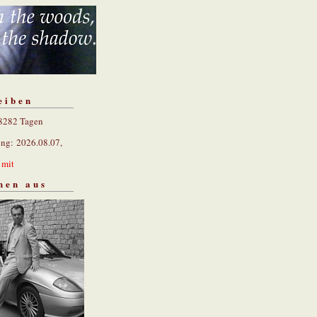
eiben
 8282 Tagen
ung: 2026.08.07,
n
mit
hen aus