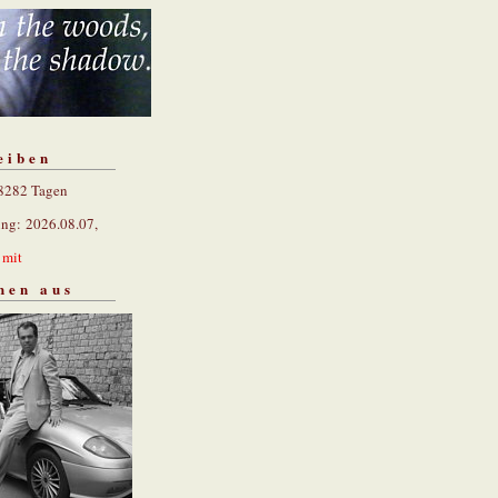
eiben
 8282 Tagen
ung: 2026.08.07,
n
mit
hen aus