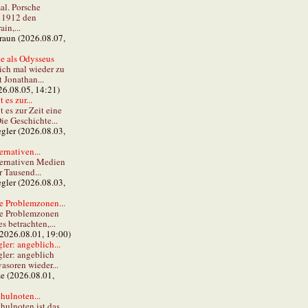
al. Porsche
e 1912 den
in,...
braun (2026.08.07,
e als Odysseus
lich mal wieder zu
t Jonathan...
26.08.05, 14:21)
 es zur...
t es zur Zeit eine
ie Geschichte...
gler (2026.08.03,
ernativen...
ternativen Medien
r Tausend...
gler (2026.08.03,
e Problemzonen...
ie Problemzonen
s betrachten,...
(2026.08.01, 19:00)
er: angeblich...
ler: angeblich
vasoren wieder...
ze (2026.08.01,
hulnoten...
hulnoten ist das