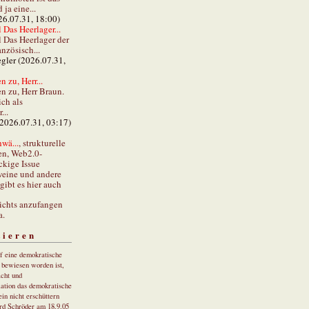
ja eine...
26.07.31, 18:00)
 Das Heerlager...
l Das Heerlager der
anzösisch...
gler (2026.07.31,
 zu, Herr...
n zu, Herr Braun.
ch als
...
(2026.07.31, 03:17)
wä...
, strukturelle
en, Web2.0-
ckige Issue
eine und andere
gibt es hier auch
ichts anzufangen
a.
tieren
uf eine demokratische
r bewiesen worden ist,
cht und
ation das demokratische
in nicht erschüttern
rd Schröder am 18.9.05