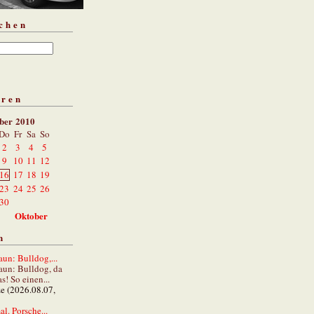
chen
aren
ber 2010
Do
Fr
Sa
So
2
3
4
5
9
10
11
12
16
17
18
19
23
24
25
26
30
Oktober
n
un: Bulldog,...
aun: Bulldog, da
s! So einen...
ze (2026.08.07,
al. Porsche...