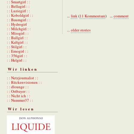
: : Smartgirl : :
: : Bellagirl : :
: : Luziegirl : :
: : Koboldgirl : :
...
link
(
11 Kommentare
) ...
comment
: : Baumgirl : :
: : Hydrogirl
: : Milchgirl : :
...
older stories
: : Missgirl : :
: : Ballgirl : :
: : Kaltgirl : :
: : Stilgirl : :
: : Emogirl : :
: : 356girl : :
: : Helgirl : :
Wir linken
: : Netzjournalist : :
: : Rückenvisionen : :
: : dlounge : :
: : Ostbayer : :
: : Nicht ich : :
: : Nummer37 : :
Wir lesen