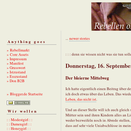
...
newer stories
Anything goes
» Rebellmarkt
: : : denn sie wissen nicht was sie tun solle
» Core Assets
» Impressum
» Manifest
Donnerstag, 16. Septembe
» Grusswort
» Istzustand
» Esszustand
Der bleierne Mittelweg
» Don B2B
Ich hatte eigentlich einen Beitrag über d
ich doch etwas über das Leben. Das wiede
» Blogger.de Startseite
Leben, das nicht ist
.
Und an dieser Stelle will ich auch gleich
Wir wollen
Mütter sein und ihren Kindern alles an L
: : Modestgirl : :
weder bezweifeln noch in Abrede stellen, 
: : Damengirl : :
dass auf sehr viele Uniabschlüsse in me
: : Honeygirl : :