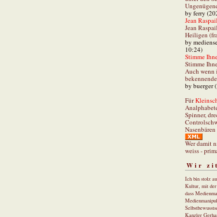
Ungenügend 
by ferry (20
Jean Raspail
Jean Raspai
Heiligen (fr
by mediense
10:24)
Stimme Ihnen
Stimme Ihne
Auch wenn i
bekennender
by buerger 
Für
Kleinsch
Analphabet
Spinner, dre
Controlschw
Nasenbären 
Wer damit n
weiss - prim
Wir zi
Ich bin stolz a
Kultur, mit de
dass Medienma
Medienmanipul
Selbstbewusstse
Kanzler Gerha