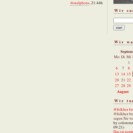
donalphons
, 21:44h
Wir su
Wir w
Septem
Mo
Di
Mi
1
6
7
8
13
14
15
20
21
22
27
28
29
August
Wir tu
@folkher bra
@folkher br
sagen Sie wa
by colorcra
09:21)
Das ist norm