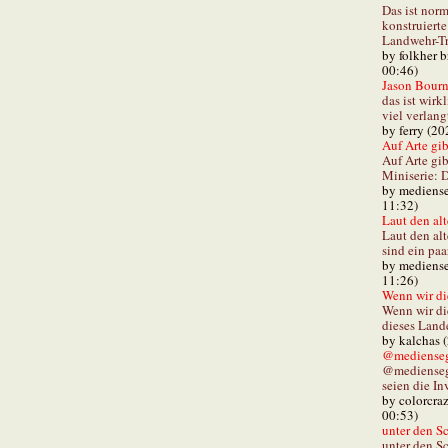
Das ist norm
konstruiert
Landwehr-Tra
by folkher 
00:46)
Jason Bourn
das ist wirk
viel verlang
by ferry (20
Auf Arte gibt
Auf Arte gib
Miniserie: D
by mediense
11:32)
Laut den alt
Laut den al
sind ein paa
by mediense
11:26)
Wenn wir di
Wenn wir d
dieses Lande
by kalchas 
@mediensegl
@medienseg
seien die In
by colorcra
00:53)
unter den Sc
unter den Sc