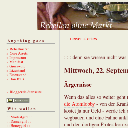
...
newer stories
Anything goes
» Rebellmarkt
» Core Assets
: : : denn sie wissen nicht was s
» Impressum
» Manifest
» Grusswort
Mittwoch, 22. Septe
» Istzustand
» Esszustand
» Don B2B
Ärgernisse
» Blogger.de Startseite
Wenn das alles so weiter geht
die Atomlobby
- von der Krank
Wir wollen
kostet ja nur Geld - werde ic
wegbauen und eine Fahne ank
: : Modestgirl : :
: : Damengirl : :
und den dortigen Protestlern 
: : Honeygirl : :