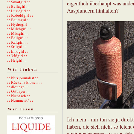
: : Smartgirl : :
eigentlich überhaupt was ande
: : Bellagirl : :
Ausplündern hinhalten?
: : Luziegirl : :
: : Koboldgirl : :
: : Baumgirl : :
: : Hydrogirl
: : Milchgirl : :
: : Missgirl : :
: : Ballgirl : :
: : Kaltgirl : :
: : Stilgirl : :
: : Emogirl : :
: : 356girl : :
: : Helgirl : :
Wir linken
: : Netzjournalist : :
: : Rückenvisionen : :
: : dlounge : :
: : Ostbayer : :
: : Nicht ich : :
: : Nummer37 : :
Wir lesen
Ich mein - mir tun sie ja direk
haben, die sich nicht so leich
auch nur begrenzt was an, ich 