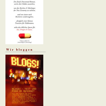
Wir bloggen