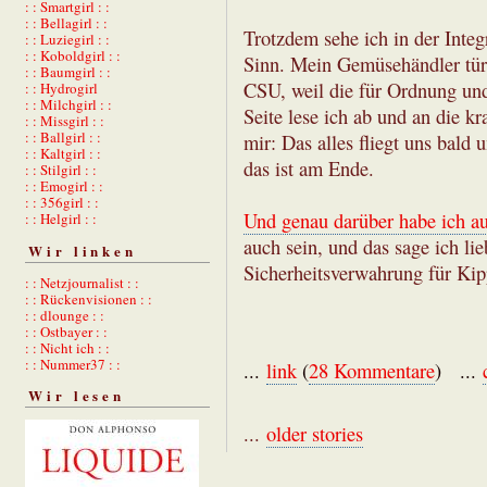
: : Smartgirl : :
: : Bellagirl : :
Trotzdem sehe ich in der Integ
: : Luziegirl : :
: : Koboldgirl : :
Sinn. Mein Gemüsehändler tür
: : Baumgirl : :
CSU, weil die für Ordnung und
: : Hydrogirl
: : Milchgirl : :
Seite lese ich ab und an die 
: : Missgirl : :
: : Ballgirl : :
mir: Das alles fliegt uns bald
: : Kaltgirl : :
das ist am Ende.
: : Stilgirl : :
: : Emogirl : :
: : 356girl : :
Und genau darüber habe ich a
: : Helgirl : :
auch sein, und das sage ich li
Wir linken
Sicherheitsverwahrung für Kip
: : Netzjournalist : :
: : Rückenvisionen : :
: : dlounge : :
: : Ostbayer : :
: : Nicht ich : :
: : Nummer37 : :
...
link
(
28 Kommentare
) ...
Wir lesen
...
older stories