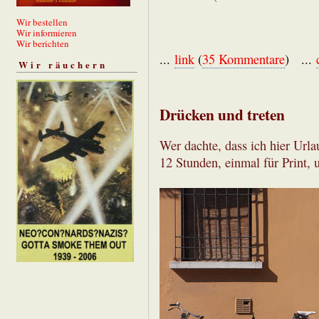
Wir bestellen
Wir informieren
Wir berichten
...
link
(
35 Kommentare
) ...
Wir räuchern
Drücken und treten
Wer dachte, dass ich hier Urlau
12 Stunden, einmal für Print,