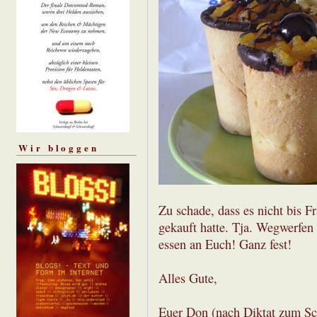
Wir bloggen
Zu schade, dass es nicht bis Fr
gekauft hatte. Tja. Wegwerfen
essen an Euch! Ganz fest!
Alles Gute,
Euer Don (nach Diktat zum Sc