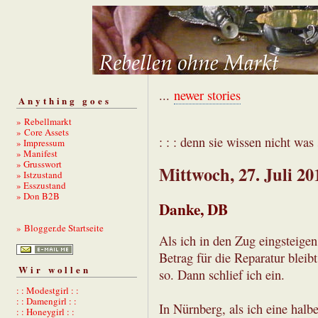
...
newer stories
Anything goes
» Rebellmarkt
» Core Assets
: : : denn sie wissen nicht was s
» Impressum
» Manifest
» Grusswort
Mittwoch, 27. Juli 20
» Istzustand
» Esszustand
» Don B2B
Danke, DB
» Blogger.de Startseite
Als ich in den Zug eingsteigen
Betrag für die Reparatur bleibt
Wir wollen
so. Dann schlief ich ein.
: : Modestgirl : :
: : Damengirl : :
In Nürnberg, als ich eine halb
: : Honeygirl : :