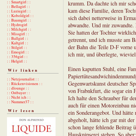
: : Smartgirl : :
krumm. Da dachte ich mir scho
: : Bellagirl : :
kam diese Familie, deren Toc
: : Luziegirl : :
: : Koboldgirl : :
sich dabei netterweise in Erm
: : Baumgirl : :
abwandte. Und mir zuwandte. Hm
: : Hydrogirl
: : Milchgirl : :
Sie hatten der Tochter wirklic
: : Missgirl : :
: : Ballgirl : :
getrennt, und ich musste am Ba
: : Kaltgirl : :
der Bahn die Teile D-F vorne u
: : Stilgirl : :
: : Emogirl : :
ich mir, und überlegte, wievie
: : 356girl : :
: : Helgirl : :
Einen kaputten Stuhl, eine Fam
Wir linken
Papiertütesandwichindenmundpr
: : Netzjournalist : :
Gegenwartskunst deutscher Spr
: : Rückenvisionen : :
: : dlounge : :
von Frabnkfurt, die sogar ein 
: : Ostbayer : :
Ich halte den Schrauber für d
: : Nicht ich : :
: : Nummer37 : :
auch für einen Motoreinbau nic
Wir lesen
ein Sonderangebot. Und hätte 
abgeholt, hätte ich gar mit d
schon lange fehlende Beitrag ü
Hausknipserei stehen. So aber