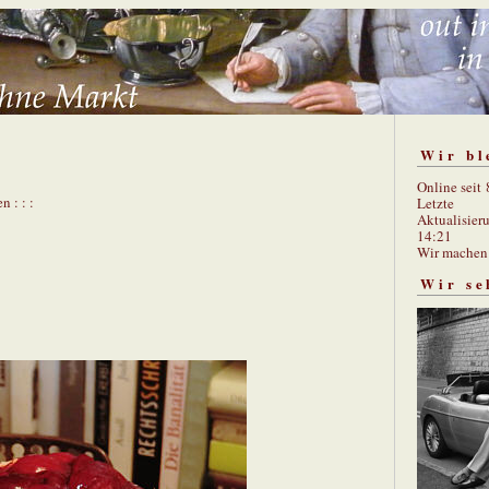
Wir bl
Online seit
n : : :
Letzte
Aktualisier
14:21
Wir mache
Wir se