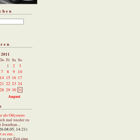
chen
aren
i 2011
Do
Fr
Sa
So
1
2
3
7
8
9
10
14
15
16
17
21
22
23
24
28
29
30
31
August
n
e als Odysseus
lich mal wieder zu
t Jonathan...
26.08.05, 14:21)
 es zur...
t es zur Zeit eine