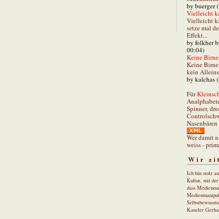
by buerger 
Vielleicht k
Vielleicht k
setze mal d
Effekt...
by folkher 
00:04)
Keine Birne 
Keine Birne 
kein Allein
by kalchas 
Für
Kleinsch
Analphabet
Spinner, dre
Controlschw
Nasenbären 
Wer damit n
weiss - prim
Wir zi
Ich bin stolz a
Kultur, mit de
dass Medienma
Medienmanipul
Selbstbewusstse
Kanzler Gerha