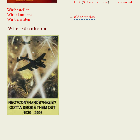
...
link
(
9 Kommentare
) ...
comment
Wir bestellen
Wir informieren
...
older stories
Wir berichten
Wir räuchern