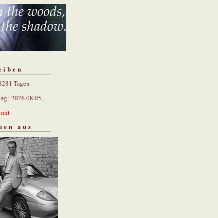
eiben
 8281 Tagen
ung: 2026.08.05,
n
mit
hen aus