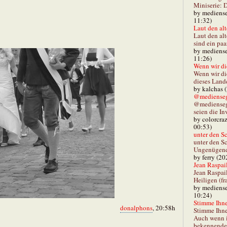
Miniserie: D
by mediense
11:32)
Laut den alt
Laut den al
sind ein paa
by mediense
11:26)
Wenn wir di
Wenn wir d
dieses Lande
by kalchas 
@mediensegl
@medienseg
seien die In
by colorcra
00:53)
unter den Sc
unter den Sc
Ungenügend 
by ferry (20
Jean Raspail
Jean Raspai
Heiligen (fr
by mediense
10:24)
Stimme Ihnen
donalphons
, 20:58h
Stimme Ihne
Auch wenn i
bekennender