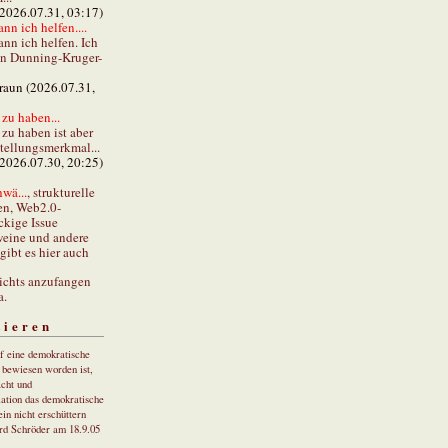
(2026.07.31, 03:17)
ann ich helfen....
ann ich helfen. Ich
en Dunning-Kruger-
braun (2026.07.31,
zu haben...
zu haben ist aber
stellungsmerkmal...
(2026.07.30, 20:25)
wä...
, strukturelle
en, Web2.0-
ckige Issue
eine und andere
gibt es hier auch
ichts anzufangen
a.
tieren
uf eine demokratische
r bewiesen worden ist,
cht und
ation das demokratische
in nicht erschüttern
rd Schröder am 18.9.05