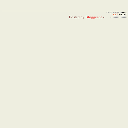
Hosted by
Blogger.de
-