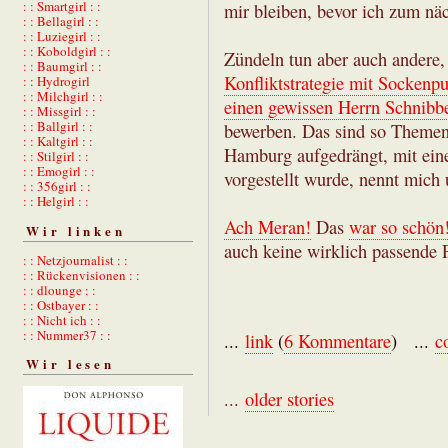
: : Smartgirl : :
mir bleiben, bevor ich zum nä
: : Bellagirl : :
: : Luziegirl : :
: : Koboldgirl : :
Zündeln tun aber auch andere,
: : Baumgirl : :
Konfliktstrategie mit Socken
: : Hydrogirl
: : Milchgirl : :
einen gewissen Herrn Schnibb
: : Missgirl : :
: : Ballgirl : :
bewerben. Das sind so Themen,
: : Kaltgirl : :
Hamburg aufgedrängt, mit ein
: : Stilgirl : :
: : Emogirl : :
vorgestellt wurde, nennt mich 
: : 356girl : :
: : Helgirl : :
Ach Meran!
Das
war so schön
Wir linken
auch keine wirklich passende P
: : Netzjournalist : :
: : Rückenvisionen : :
: : dlounge : :
: : Ostbayer : :
: : Nicht ich : :
: : Nummer37 : :
...
link
(
6 Kommentare
) ...
c
Wir lesen
...
older stories