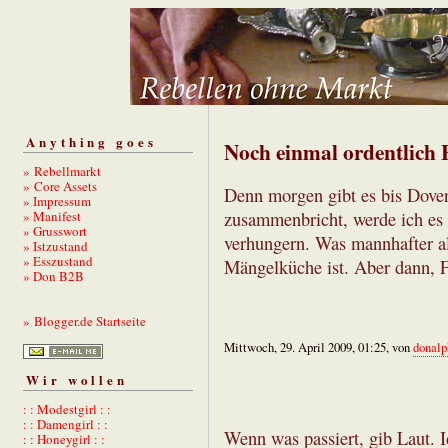
Anything goes
Noch einmal ordentlich 
» Rebellmarkt
» Core Assets
Denn morgen gibt es bis Dove
» Impressum
» Manifest
zusammenbricht, werde ich es 
» Grusswort
verhungern. Was mannhafter al
» Istzustand
» Esszustand
Mängelküche ist. Aber dann, F
» Don B2B
» Blogger.de Startseite
Mittwoch, 29. April 2009, 01:25, von
donalp
Wir wollen
: : Modestgirl : :
: : Damengirl : :
Wenn was passiert, gib Laut. I
: : Honeygirl : :