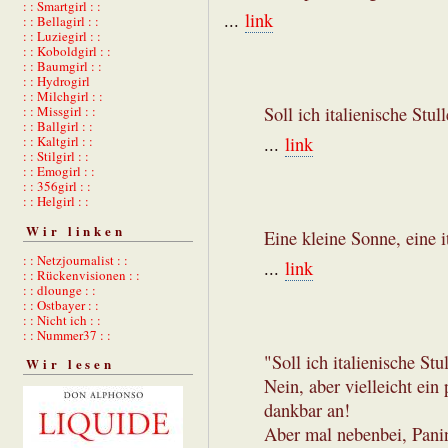
: : Smartgirl : :
...
link
: : Bellagirl : :
: : Luziegirl : :
: : Koboldgirl : :
: : Baumgirl : :
: : Hydrogirl
: : Milchgirl : :
: : Missgirl : :
Soll ich italienische Stu
: : Ballgirl : :
: : Kaltgirl : :
...
link
: : Stilgirl : :
: : Emogirl : :
: : 356girl : :
: : Helgirl : :
Wir linken
Eine kleine Sonne, eine i
: : Netzjournalist : :
...
link
: : Rückenvisionen : :
: : dlounge : :
: : Ostbayer : :
: : Nicht ich : :
: : Nummer37 : :
"Soll ich italienische St
Wir lesen
Nein, aber vielleicht ei
dankbar an!
Aber mal nebenbei, Panin