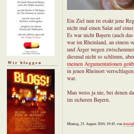
Ein Ziel nun ist exakt jene Reg
nicht mal einen Salat auf eine
Es war nicht Bayern (auch das 
war im Rheinland, an einem ve
und Ärger wegen zwischenmens
diesmal nicht so schlimm, abe
Wir bloggen
meinen Argumentationen geüb
in jenen Rheinort verrschlagen
war.
Man weiss ja nie, bei denen d
im sicheren Bayern.
Montag, 23. August 2010, 19:45, von
donalp