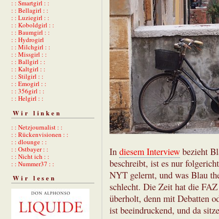
: : Smartgirl : :
: : Bellagirl : :
: : Luziegirl : :
: : Koboldgirl : :
: : Baumgirl : :
: : Hydrogirl
: : Milchgirl : :
: : Missgirl : :
: : Ballgirl : :
: : Kaltgirl : :
: : Stilgirl : :
: : Emogirl : :
: : 356girl : :
: : Helgirl : :
Wir linken
: : Netzjournalist : :
: : Rückenvisionen : :
: : dlounge : :
: : Ostbayer : :
In
diesem Interview
bezieht Bl
: : Nicht ich : :
beschreibt, ist es nur folgeric
: : Nummer37 : :
NYT gelernt, und was Blau the
Wir lesen
schlecht. Die Zeit hat die F
überholt, denn mit Debatten od
ist beeindruckend, und da sitz