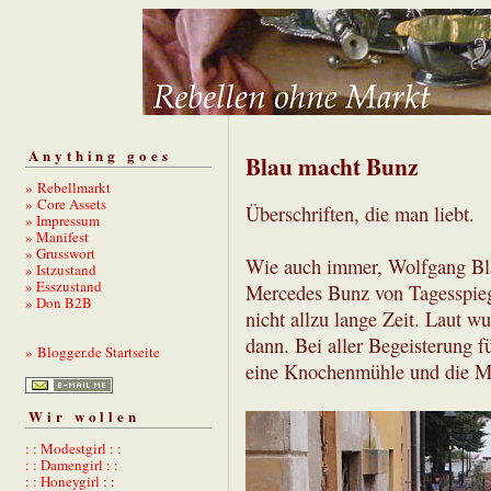
Anything goes
Blau macht Bunz
» Rebellmarkt
» Core Assets
Überschriften, die man liebt.
» Impressum
» Manifest
» Grusswort
Wie auch immer, Wolfgang Bla
» Istzustand
» Esszustand
Mercedes Bunz von Tagesspiegel
» Don B2B
nicht allzu lange Zeit. Laut wu
dann. Bei aller Begeisterung f
» Blogger.de Startseite
eine Knochenmühle und die Mit
Wir wollen
: : Modestgirl : :
: : Damengirl : :
: : Honeygirl : :