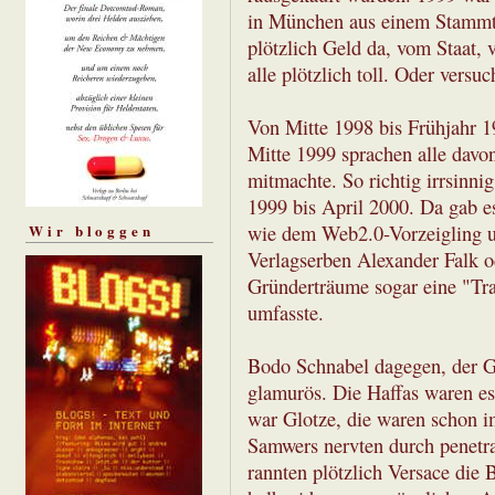
in München aus einem Stammti
plötzlich Geld da, vom Staat,
alle plötzlich toll. Oder versuc
Von Mitte 1998 bis Frühjahr 
Mitte 1999 sprachen alle dav
mitmachte. So richtig irrsinni
1999 bis April 2000. Da gab e
Wir bloggen
wie dem Web2.0-Vorzeigling u
Verlagserben Alexander Falk o
Gründerträume sogar eine "Tran
umfasste.
Bodo Schnabel dagegen, der G
glamurös. Die Haffas waren e
war Glotze, die waren schon i
Samwers nervten durch penetra
rannten plötzlich Versace die