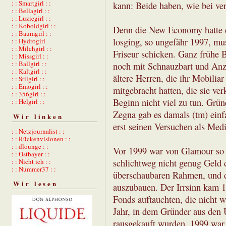
: : Smartgirl : :
kann: Beide haben, wie bei ve
: : Bellagirl : :
: : Luziegirl : :
: : Koboldgirl : :
Denn die New Economy hatte e
: : Baumgirl : :
losging, so ungefähr 1997, m
: : Hydrogirl
: : Milchgirl : :
Friseur schicken. Ganz frühe 
: : Missgirl : :
: : Ballgirl : :
noch mit Schnauzbart und Anz
: : Kaltgirl : :
ältere Herren, die ihr Mobili
: : Stilgirl : :
: : Emogirl : :
mitgebracht hatten, die sie ve
: : 356girl : :
Beginn nicht viel zu tun. Grün
: : Helgirl : :
Zegna gab es damals (tm) einf
Wir linken
erst seinen Versuchen als Med
: : Netzjournalist : :
: : Rückenvisionen : :
: : dlounge : :
Vor 1999 war von Glamour so 
: : Ostbayer : :
: : Nicht ich : :
schlichtweg nicht genug Geld 
: : Nummer37 : :
überschaubaren Rahmen, und da
Wir lesen
auszubauen. Der Irrsinn kam 19
Fonds auftauchten, die nicht 
Jahr, in dem Gründer aus den
rausgekauft wurden. 1999 war 