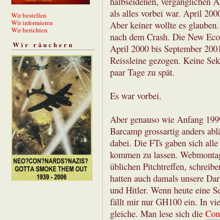
halbseidenen, vergänglichen Ar
als alles vorbei war. April 20
Wir bestellen
Wir informieren
Aber keiner wollte es glauben.
Wir berichten
nach dem Crash. Die New Eco
Wir räuchern
April 2000 bis September 200
Reissleine gezogen. Keine Se
paar Tage zu spät.
Es war vorbei.
Aber genauso wie Anfang 1999 
Barcamp grossartig anders ablä
dabei. Die FTs gaben sich all
kommen zu lassen. Webmontag
üblichen Pitchtreffen, schreibe
hatten auch damals unsere Da
und Hitler. Wenn heute eine S
fällt mir nur GH100 ein. In vi
gleiche. Man lese sich die
Con