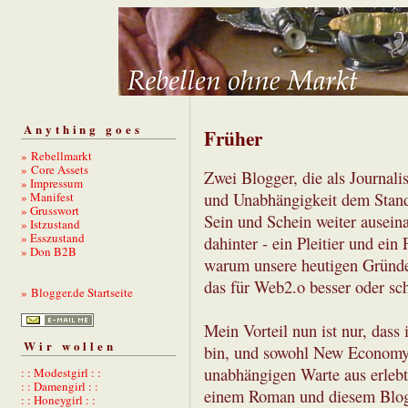
Anything goes
Früher
» Rebellmarkt
» Core Assets
Zwei Blogger, die als Journali
» Impressum
» Manifest
und Unabhängigkeit dem Stand
» Grusswort
Sein und Schein weiter auseina
» Istzustand
» Esszustand
dahinter - ein Pleitier und ein
» Don B2B
warum unsere heutigen Gründe
das für Web2.o besser oder schl
» Blogger.de Startseite
Mein Vorteil nun ist nur, dass
Wir wollen
bin, und sowohl New Economy 
unabhängigen Warte aus erlebt
: : Modestgirl : :
: : Damengirl : :
einem Roman und diesem Blog 
: : Honeygirl : :