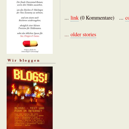
...
link
(0 Kommentare) ...
c
...
older stories
Wir bloggen