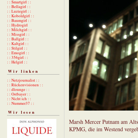
: : Smartgirl : :
: : Bellagirl : :
: : Luziegirl : :
: : Koboldgirl : :
: : Baumgirl : :
: : Hydrogirl
: : Milchgirl : :
: : Missgirl : :
: : Ballgirl : :
: : Kaltgirl : :
: : Stilgirl : :
: : Emogirl : :
: : 356girl : :
: : Helgirl : :
Wir linken
: : Netzjournalist : :
: : Rückenvisionen : :
: : dlounge : :
: : Ostbayer : :
: : Nicht ich : :
: : Nummer37 : :
Wir lesen
Marsh Mercer Putnam am Altst
KPMG, die im Westend vergebl