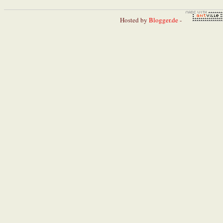
Hosted by
Blogger.de
-