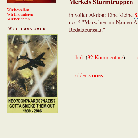
Merkels Sturmtruppen
Wir bestellen
in voller Aktion: Eine kleine
S
Wir informieren
Wir berichten
dort? "Marschier im Namen An
Wir räuchern
Redakteurssau."
...
link
(
32 Kommentare
) ...
...
older stories