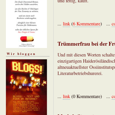
und fettig, kauft.
...
link
(
6 Kommentare
) ...
c
Trümmerfrau bei der Fr
Wir bloggen
Und mit diesen Worten schalte
einzigartigen Haiderösiländisc
altneuaktuellster Ossiinstitut
Literaturbetriebshurerei.
...
link
(0 Kommentare) ...
c