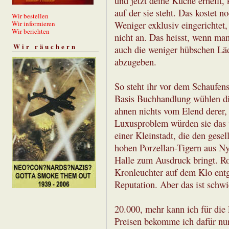
und jetzt deine Küche erhellt, 
auf der sie steht. Das kostet n
Wir bestellen
Weniger exklusiv eingerichtet
Wir informieren
Wir berichten
nicht an. Das heisst, wenn man
Wir räuchern
auch die weniger hübschen Läd
abzugeben.
So steht ihr vor dem Schaufenst
Basis Buchhandlung wühlen di
ahnen nichts vom Elend derer,
Luxusproblem würden sie das vi
einer Kleinstadt, die den gesel
hohen Porzellan-Tigern aus Ny
Halle zum Ausdruck bringt. R
Kronleuchter auf dem Klo entg
Reputation. Aber das ist schwi
20.000, mehr kann ich für die 
Preisen bekomme ich dafür nu