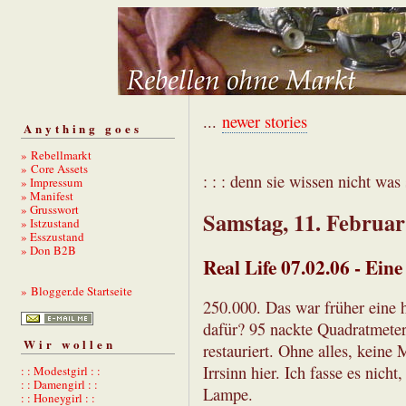
...
newer stories
Anything goes
» Rebellmarkt
» Core Assets
: : : denn sie wissen nicht was s
» Impressum
» Manifest
» Grusswort
Samstag, 11. Februar
» Istzustand
» Esszustand
» Don B2B
Real Life 07.02.06 - Eine
» Blogger.de Startseite
250.000. Das war früher eine
dafür? 95 nackte Quadratmeter
Wir wollen
restauriert. Ohne alles, keine
Irrsinn hier. Ich fasse es nicht
: : Modestgirl : :
: : Damengirl : :
Lampe.
: : Honeygirl : :