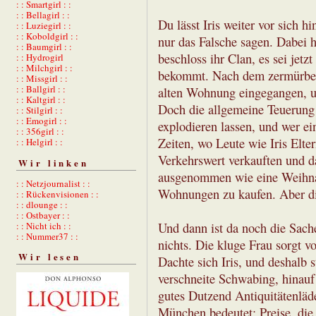
: : Smartgirl : :
: : Bellagirl : :
Du lässt Iris weiter vor sich h
: : Luziegirl : :
: : Koboldgirl : :
nur das Falsche sagen. Dabei 
: : Baumgirl : :
beschloss ihr Clan, es sei jetzt
: : Hydrogirl
: : Milchgirl : :
bekommt. Nach dem zermürben
: : Missgirl : :
: : Ballgirl : :
alten Wohnung eingegangen, u
: : Kaltgirl : :
Doch die allgemeine Teuerung 
: : Stilgirl : :
: : Emogirl : :
explodieren lassen, und wer ei
: : 356girl : :
Zeiten, wo Leute wie Iris Elte
: : Helgirl : :
Verkehrswert verkauften und da
Wir linken
ausgenommen wie eine Weihnach
: : Netzjournalist : :
Wohnungen zu kaufen. Aber di
: : Rückenvisionen : :
: : dlounge : :
: : Ostbayer : :
Und dann ist da noch die Sache
: : Nicht ich : :
: : Nummer37 : :
nichts. Die kluge Frau sorgt vo
Wir lesen
Dachte sich Iris, und deshalb s
verschneite Schwabing, hinauf 
gutes Dutzend Antiquitätenläde
München bedeutet: Preise, die