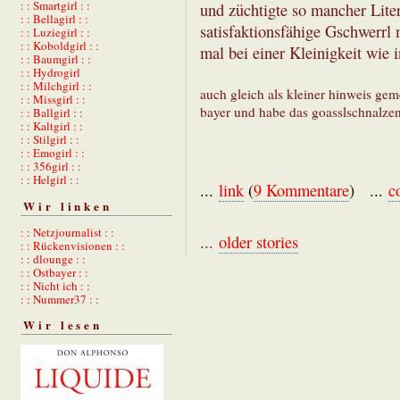
: : Smartgirl : :
und züchtigte so mancher Liter
: : Bellagirl : :
satisfaktionsfähige Gschwerrl m
: : Luziegirl : :
: : Koboldgirl : :
mal bei einer Kleinigkeit wie i
: : Baumgirl : :
: : Hydrogirl
: : Milchgirl : :
auch gleich als kleiner hinweis geme
: : Missgirl : :
bayer und habe das goasslschnalzen 
: : Ballgirl : :
: : Kaltgirl : :
: : Stilgirl : :
: : Emogirl : :
: : 356girl : :
: : Helgirl : :
...
link
(
9 Kommentare
) ...
c
Wir linken
: : Netzjournalist : :
...
older stories
: : Rückenvisionen : :
: : dlounge : :
: : Ostbayer : :
: : Nicht ich : :
: : Nummer37 : :
Wir lesen