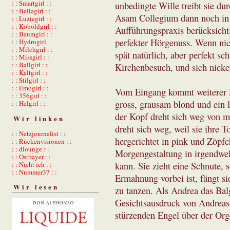
: : Smartgirl : :
unbedingte Wille treibt sie d
: : Bellagirl : :
Asam Collegium dann noch in 
: : Luziegirl : :
: : Koboldgirl : :
Aufführungspraxis berücksichtig
: : Baumgirl : :
perfekter Hörgenuss. Wenn ni
: : Hydrogirl
: : Milchgirl : :
spät natürlich, aber perfekt s
: : Missgirl : :
: : Ballgirl : :
Kirchenbesuch, und sich nicke
: : Kaltgirl : :
: : Stilgirl : :
: : Emogirl : :
Vom Eingang kommt weiterer L
: : 356girl : :
gross, grausam blond und ein l
: : Helgirl : :
der Kopf dreht sich weg von mir
Wir linken
dreht sich weg, weil sie ihre To
: : Netzjournalist : :
hergerichtet in pink und Zöpfc
: : Rückenvisionen : :
: : dlounge : :
Morgengestaltung in irgendwel
: : Ostbayer : :
kann. Sie zieht eine Schnute, 
: : Nicht ich : :
: : Nummer37 : :
Ermahnung vorbei ist, fängt si
Wir lesen
zu tanzen. Als Andrea das Balg 
Gesichtsausdruck von Andreas 
stürzenden Engel über der Org