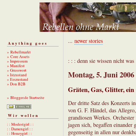
...
newer stories
Anything goes
» Rebellmarkt
» Core Assets
: : : denn sie wissen nicht was s
» Impressum
» Manifest
» Grusswort
Montag, 5. Juni 2006
» Istzustand
» Esszustand
» Don B2B
Gräten, Gas, Glitter, e
» Blogger.de Startseite
Der dritte Satz des Konzerts i
von G. F. Händel, das Allegro,
Wir wollen
grandiosen Werkes. Orchester u
jagen sich, begaffen einander g
: : Modestgirl : :
: : Damengirl : :
gegenseitig in allen nur denkb
: : Honeygirl : :