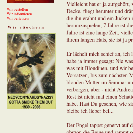
Vielleicht hat er ja aufgehört
Wir bestellen
Decke, fliegt herunter und dr
Wir informieren
die ihn erahnt und ein Jucken 
Wir berichten
herumzuspielen, 7 Jahre ist di
Wir räuchern
Jahre ist eine lange Zeit, viel
ihrem langen Hals, sie ist ja p
Er lächelt mich schief an, ich 
habe ja immer gesagt: Nie was 
was mit Blondinen, und wir bei
Vorsätzen, bis zum nächsten Ma
blonden Mutter im Seminar un
verborgen, aber - nicht Andrea
Rest ist nicht mal einen Schatt
habe. Hast Du gesehen, wie sie
bleibe ich lieber bei...
Der Engel tappst genervt auf d
obszön die Beine und rammt se