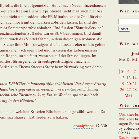
ollprolls, die ihre aufgemotzten Hobel nach Neuenhinzenhausen
Wir su
weiteren Region Eichstätt pilotieren, sieht man auch hier bei
 sich nicht um norddeutsche PR-Mitarbeiter, die Opel für eine
ich auch noch mit den Gurken abbilden lassen. Es sind die
r ihr Sommersportfest abhalten. Und für den "Shuttle-Service"
benzinsaufenden Suff oder war es SUV bekommen. Und damit
net durch das Viertel fahren, in dem diejenigen wohnen, die
Wir w
am Steuer ihrer Monsterwägen, die bei uns als eher unfein gelten
 Amerikaner - schauen blöd und riskieren das Leben unserer
Jun
en Bogen um sie fährt, wenn sie auf der Strasse liegen. Im
Mo
Di
Mi
portfest für angehende Erwerbs
prosti
tätigkeit machen.
s Berlin zum Thema Success Story beim Networking von deren
5
6
7
12
13
14
t, einen KPMG'ler in bankenprüfungsüblichen Vier-Augen-Prinzip
19
20
21
Badeshorts gegenüberzutreten. In unserem Gespräch kamen
26
27
28
echnische Themen zu kurz. Einige Wochen später hielt ich
Mai
ertag in den Händen."
Wir tu
ten, nach welchen Kriterien Eliteberater ausgewählt werden. Da
@folkher bra
uenhinzenhausen fast wieder zu schätzen.
@folkher br
sagen Sie wa
donalphons
, 17:33h
by colorcra
09:21)
Das ist norm