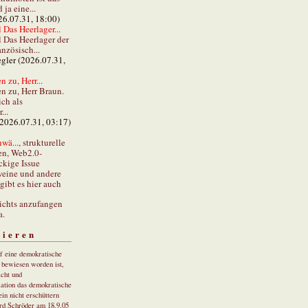
ja eine...
26.07.31, 18:00)
 Das Heerlager...
l Das Heerlager der
anzösisch...
gler (2026.07.31,
 zu, Herr...
n zu, Herr Braun.
ch als
...
(2026.07.31, 03:17)
wä...
, strukturelle
en, Web2.0-
ckige Issue
eine und andere
gibt es hier auch
ichts anzufangen
a.
tieren
uf eine demokratische
r bewiesen worden ist,
cht und
ation das demokratische
in nicht erschüttern
rd Schröder am 18.9.05