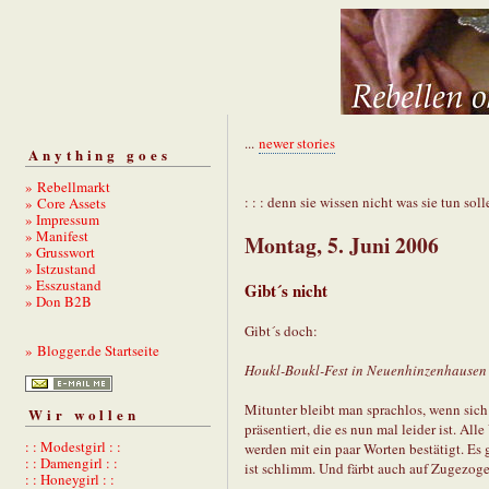
...
newer stories
Anything goes
» Rebellmarkt
: : : denn sie wissen nicht was sie tun solle
» Core Assets
» Impressum
» Manifest
Montag, 5. Juni 2006
» Grusswort
» Istzustand
» Esszustand
Gibt´s nicht
» Don B2B
Gibt´s doch:
» Blogger.de Startseite
Houkl-Boukl-Fest in Neuenhinzenhausen 
Mitunter bleibt man sprachlos, wenn sich 
Wir wollen
präsentiert, die es nun mal leider ist. Al
: : Modestgirl : :
werden mit ein paar Worten bestätigt. Es g
: : Damengirl : :
ist schlimm. Und färbt auch auf Zugezoge
: : Honeygirl : :