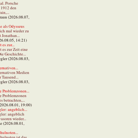
al. Porsche
e 1912 den
in,...
braun (2026.08.07,
e als Odysseus
lich mal wieder zu
t Jonathan...
26.08.05, 14:21)
 es zur...
t es zur Zeit eine
ie Geschichte...
gler (2026.08.03,
ernativen...
ternativen Medien
r Tausend...
gler (2026.08.03,
e Problemzonen...
ie Problemzonen
s betrachten,...
(2026.08.01, 19:00)
er: angeblich...
ler: angeblich
vasoren wieder...
ze (2026.08.01,
hulnoten...
hulnoten ist das