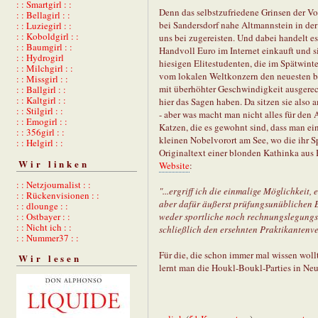
: : Smartgirl : :
Denn das selbstzufriedene Grinsen der V
: : Bellagirl : :
bei Sandersdorf nahe Altmannstein in der 
: : Luziegirl : :
: : Koboldgirl : :
uns bei zugereisten. Und dabei handelt es
: : Baumgirl : :
Handvoll Euro im Internet einkauft und s
: : Hydrogirl
hiesigen Elitestudenten, die im Spätwinte
: : Milchgirl : :
vom lokalen Weltkonzern den neuesten 
: : Missgirl : :
mit überhöhter Geschwindigkeit ausgerech
: : Ballgirl : :
: : Kaltgirl : :
hier das Sagen haben. Da sitzen sie also 
: : Stilgirl : :
- aber was macht man nicht alles für den
: : Emogirl : :
Katzen, die es gewohnt sind, dass man ein
: : 356girl : :
kleinen Nobelvorort am See, wo die ihr S
: : Helgirl : :
Originaltext einer blonden Kathinka au
Wir linken
Website
:
: : Netzjournalist : :
"...ergriff ich die einmalige Möglichkei
: : Rückenvisionen : :
aber dafür äußerst prüfungsunüblichen 
: : dlounge : :
weder sportliche noch rechnungslegungst
: : Ostbayer : :
: : Nicht ich : :
schließlich den ersehnten Praktikantenv
: : Nummer37 : :
Für die, die schon immer mal wissen woll
Wir lesen
lernt man die Houkl-Boukl-Parties in Ne