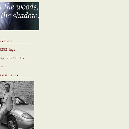
eiben
 8282 Tagen
ung: 2026.08.07,
n
mit
hen aus