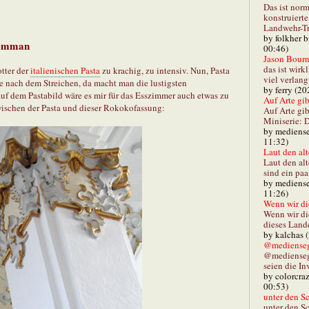
Das ist norm
konstruiert
Landwehr-Tra
by folkher 
kemman
00:46)
Jason Bourn
das ist wirk
tter der
italienischen Pasta
zu krachig, zu intensiv. Nun, Pasta
viel verlang
e nach dem Streichen, da macht man die lustigsten
by ferry (20
f dem Pastabild wäre es mir für das Esszimmer auch etwas zu
Auf Arte gibt
zwischen der Pasta und dieser Rokokofassung:
Auf Arte gib
Miniserie: D
by mediense
11:32)
Laut den alt
Laut den al
sind ein paa
by mediense
11:26)
Wenn wir di
Wenn wir d
dieses Lande
by kalchas 
@mediensegl
@medienseg
seien die In
by colorcra
00:53)
unter den Sc
unter den Sc