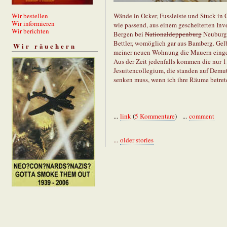
Wir bestellen
Wände in Ocker, Fussleiste und Stuck in 
Wir informieren
wie passend, aus einem gescheiterten Inv
Wir berichten
Bergen bei
Nationaldeppenburg
Neuburg a
Bettler, womöglich gar aus Bamberg. Gelb
Wir räuchern
meiner neuen Wohnung die Mauern einge
Aus der Zeit jedenfalls kommen die nur 1,
Jesuitencollegium, die standen auf Demut
senken muss, wenn ich ihre Räume betret
...
link
(
5 Kommentare
) ...
comment
...
older stories