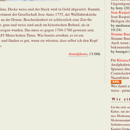
Ungenügend 
by ferry (20
Grau, Decke weiss und der Stuck wird in Gold abgesetzt. Stammt,
Jean Raspail
estment der Gesellschaft Jesu Anno 1755, der Wallfahrtskirche
Jean Raspai
n der Donau. Bescheidenheit ist schliesslich eine Zier für
Heiligen (fr
, grau und weiss sind auch im historischen Befund, als in
by mediense
10:24)
zogen wurden. Das muss so gegen 1760-1780 gewesen sein.
Stimme Ihnen
85 Meter hohen Türen. Wie bereits erwähnt, es ist ein
Stimme Ihne
 und fänden es gut, wenn sie wüssten, dass selbst ich den Kopf
Auch wenn i
e.
bekennender
by buerger 
donalphons
, 13:06h
Für
Kleinsch
Analphabet
Spinner, dre
Controlschw
Nasenbären 
Wer damit n
weiss - prim
Wir zi
Ich bin stolz a
Kultur, mit de
dass Medienma
Medienmanipul
Selbstbewusstse
Kanzler Gerha