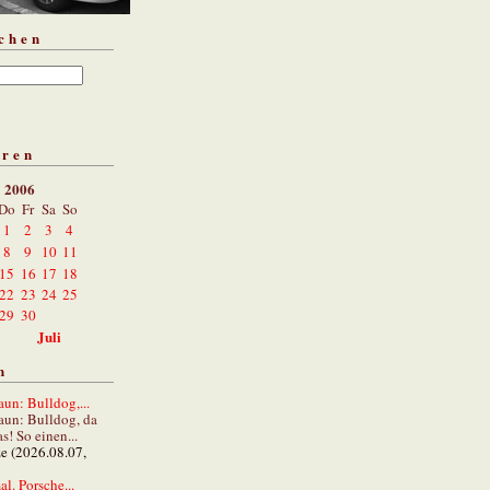
chen
aren
i 2006
Do
Fr
Sa
So
1
2
3
4
8
9
10
11
15
16
17
18
22
23
24
25
29
30
Juli
n
un: Bulldog,...
aun: Bulldog, da
s! So einen...
ze (2026.08.07,
al. Porsche...