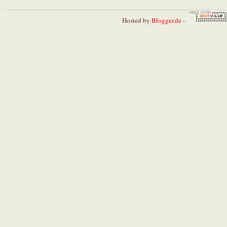
Hosted by
Blogger.de
-