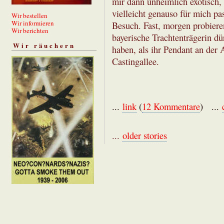
mir dann unheimlich exotisch,
vielleicht genauso für mich pa
Wir bestellen
Wir informieren
Besuch. Fast, morgen probiere
Wir berichten
bayerische Trachtenträgerin dü
Wir räuchern
haben, als ihr Pendant an der 
Castingallee.
...
link
(
12 Kommentare
) ...
...
older stories