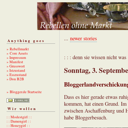
...
newer stories
Anything goes
» Rebellmarkt
» Core Assets
: : : denn sie wissen nicht was s
» Impressum
» Manifest
» Grusswort
Sonntag, 3. Septembe
» Istzustand
» Esszustand
» Don B2B
Bloggerlandverschickun
» Blogger.de Startseite
Dass es hier gerade etwas ruhi
kommen, hat einen Grund. Im
Wir wollen
zwischen Aschaffenburg und Hil
habe Bloggerbesuch.
: : Modestgirl : :
: : Damengirl : :
: : Honeygirl : :